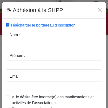
Fonds Documentaire SHPP
📝 Adhésion à la SHPP
Accueil
|
Site SHPP
|
Auteurs
|
Editeurs
|
Rubriques
|
Sous-Rubriques
|
Mots-Clefs
|
Contact
|
Liste
|
Télécharger le bordereau d’inscription
Abonnez-vous
Nom :
Type d’ouvrage :
Prénom :
Auteur :
Email :
Rubrique :
« Je désire être informé(e) des manifestations et
activités de l’association »