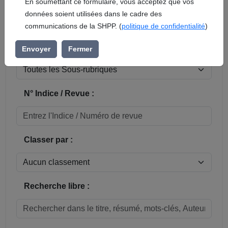
En soumettant ce formulaire, vous acceptez que vos
données soient utilisées dans le cadre des
Réinitialiser
communications de la SHPP. (
politique de confidentialité
)
Sous-rubrique / Commune :
Envoyer
Fermer
N° Indice / Revue :
Classer par :
Recherche libre :