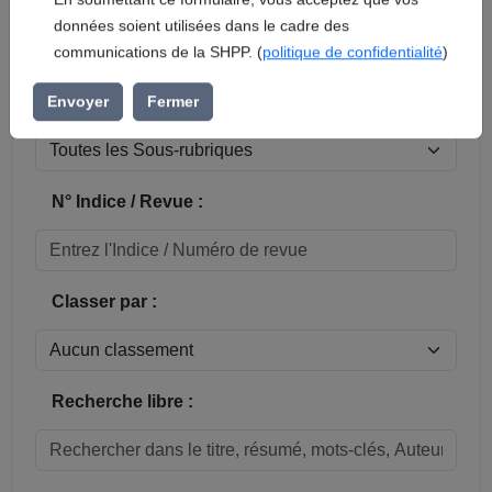
En soumettant ce formulaire, vous acceptez que vos
données soient utilisées dans le cadre des
Réinitialiser
communications de la SHPP. (
politique de confidentialité
)
Sous-rubrique / Commune :
Envoyer
Fermer
N° Indice / Revue :
Classer par :
Recherche libre :