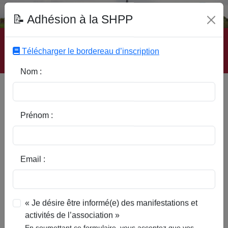
Fonds Documentaire SHPP
📝 Adhésion à la SHPP
Accueil
|
Site SHPP
|
Auteurs
|
Editeurs
|
Rubriques
|
Sous-Rubriques
|
Mots-Clefs
|
Contact
|
Liste
|
Télécharger le bordereau d’inscription
Abonnez-vous
Nom :
Type d’ouvrage :
Prénom :
Auteur :
Email :
Rubrique :
« Je désire être informé(e) des manifestations et
activités de l’association »