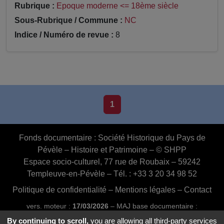
Rubrique :
Epoque moderne <= 18ème siècle
Sous-Rubrique / Commune :
NC
Indice / Numéro de revue :
8
1
Fonds documentaire :
Société Historique du Pays de
Pévèle – Histoire et Patrimoine – © SHPP
Espace socio-culturel, 77 rue de Roubaix – 59242
Templeuve-en-Pévèle – Tél. : +33 3 20 34 98 52
Politique de confidentialité
–
Mentions légales
–
Contact
vers. moteur :
17/03/2026
– MAJ base documentaire :
03/07/2026 16:46:24
By continuing to scroll,
you are allowing all third-party services