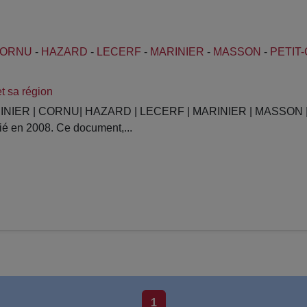
ORNU
-
HAZARD
-
LECERF
-
MARINIER
-
MASSON
-
PETIT
t sa région
ODINIER | CORNU| HAZARD | LECERF | MARINIER | MASSON | 
ié en 2008. Ce document,...
1