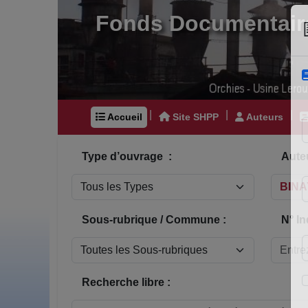
Fonds Documentair
|
|
|
Accueil
Site SHPP
Auteurs
Type d’ouvrage :
Auteu
Sous-rubrique / Commune :
N° In
Recherche libre :