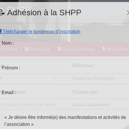
e SHPP
📝 Adhésion à la SHPP
Télécharger le bordereau d’inscription
|
|
|
Editeurs
Rubriques
Sous-Rubriques
Mots-Clefs
Nom :
r :
Rubrique :
Prénom :
dice / Revue :
Classer par :
Email :
« Je désire être informé(e) des manifestations et activités de