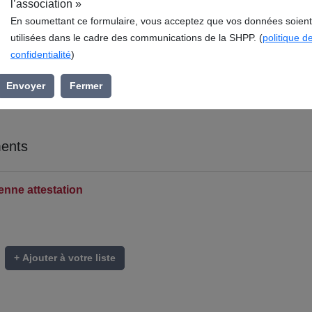
l’association »
En soumettant ce formulaire, vous acceptez que vos données soient
utilisées dans le cadre des communications de la SHPP. (
politique d
confidentialité
)
Envoyer
Fermer
ents
enne attestation
+ Ajouter à votre liste