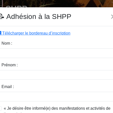
e SHPP
📝 Adhésion à la SHPP
Télécharger le bordereau d’inscription
|
|
|
Editeurs
Rubriques
Sous-Rubriques
Mots-Clefs
Nom :
r :
Rubrique :
Prénom :
dice / Revue :
Classer par :
Email :
« Je désire être informé(e) des manifestations et activités de