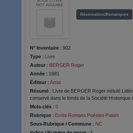
Réservation/Remarques
N° Inventaire :
902
Type :
Livre
Auteur :
BERGER Roger
Année :
1981
Éditeur :
Arras
Résumé :
Livre de BERGER Roger intitulé Littéra
conservé dans le fonds de la Société Historique d
Mots-clés :
0
Rubrique :
Ecrits Romans Poésies Patois
Sous-Rubrique / Commune :
NC
Indice / Numéro de revue :
3