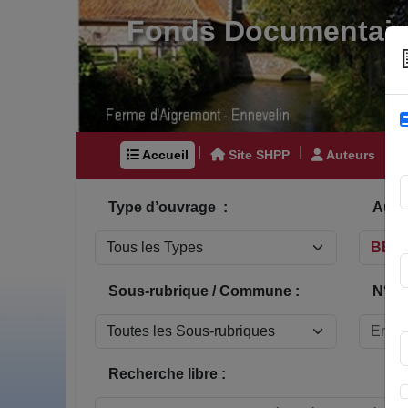
Fonds Documentair
|
|
|
Accueil
Site SHPP
Auteurs
Type d’ouvrage :
Auteu
Sous-rubrique / Commune :
N° In
Recherche libre :