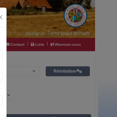
|
|
|
Contact
Liste
Abonnez-vous
Réinitialiser