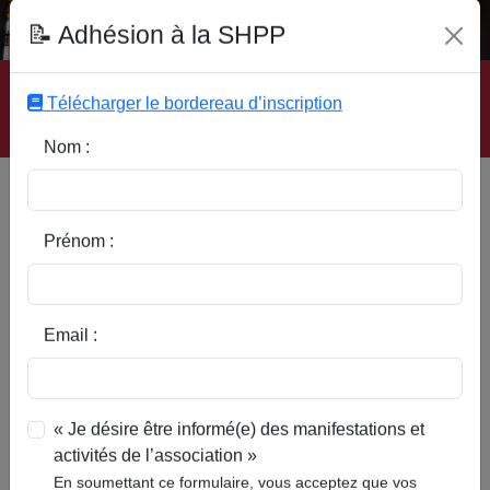
Fonds Documentaire SHPP
📝 Adhésion à la SHPP
Accueil
|
Site SHPP
|
Auteurs
|
Editeurs
|
Rubriques
|
Sous-Rubriques
|
Mots-Clefs
|
Contact
|
Liste
|
Télécharger le bordereau d’inscription
Abonnez-vous
Nom :
Type d’ouvrage :
Prénom :
Auteur :
Email :
Rubrique :
« Je désire être informé(e) des manifestations et
activités de l’association »