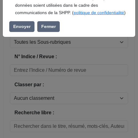
En soumettant ce formulaire, vous acceptez que vos
données soient utilisées dans le cadre des
Réinitialiser
communications de la SHPP. (
politique de confidentialité
)
Sous-rubrique / Commune :
Envoyer
Fermer
N° Indice / Revue :
Classer par :
Recherche libre :