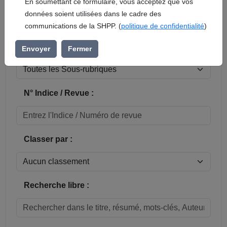
En soumettant ce formulaire, vous acceptez que vos
données soient utilisées dans le cadre des
Réinitialiser
communications de la SHPP. (
politique de confidentialité
)
Sous-rubrique / Commune :
Envoyer
Fermer
N° Indice / Revue :
Classer par :
Recherche libre :