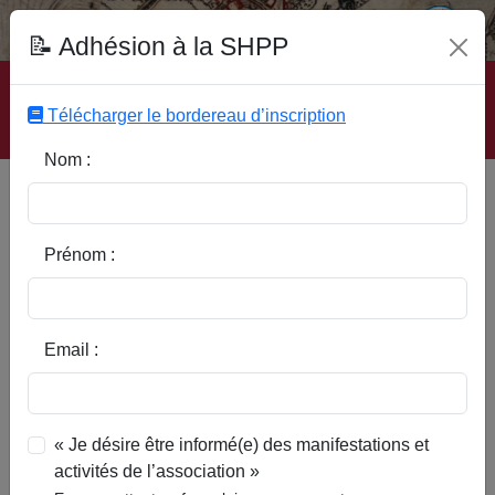
Fonds Documentaire SHPP
📝 Adhésion à la SHPP
Accueil
|
Site SHPP
|
Auteurs
|
Editeurs
|
Rubriques
|
Sous-Rubriques
|
Mots-Clefs
|
Contact
|
Liste
|
Télécharger le bordereau d’inscription
Abonnez-vous
Nom :
Type d’ouvrage :
Prénom :
Auteur :
Email :
Rubrique :
« Je désire être informé(e) des manifestations et
activités de l’association »