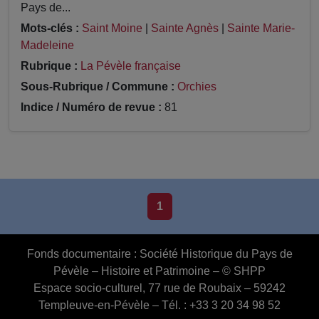
Pays de...
Mots-clés :
Saint Moine
|
Sainte Agnès
|
Sainte Marie-
Madeleine
Rubrique :
La Pévèle française
Sous-Rubrique / Commune :
Orchies
Indice / Numéro de revue :
81
1
Fonds documentaire :
Société Historique du Pays de
Pévèle – Histoire et Patrimoine – © SHPP
Espace socio-culturel, 77 rue de Roubaix – 59242
Templeuve-en-Pévèle – Tél. : +33 3 20 34 98 52