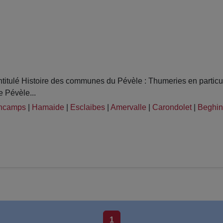
itulé Histoire des communes du Pévèle : Thumeries en particul
e Pévèle...
incamps
|
Hamaide
|
Esclaibes
|
Amervalle
|
Carondolet
|
Beghin
1