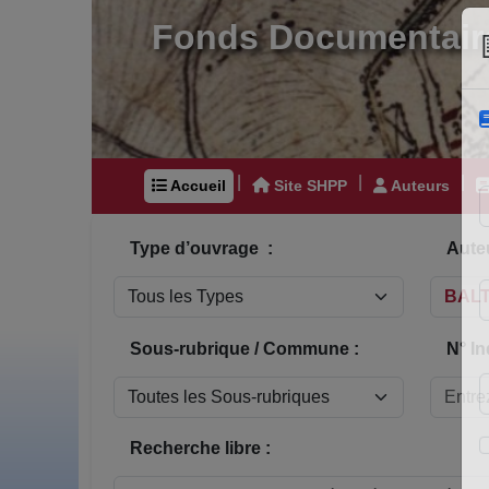
Fonds Documentair
|
|
|
Accueil
Site SHPP
Auteurs
Type d’ouvrage :
Auteu
Sous-rubrique / Commune :
N° In
Recherche libre :