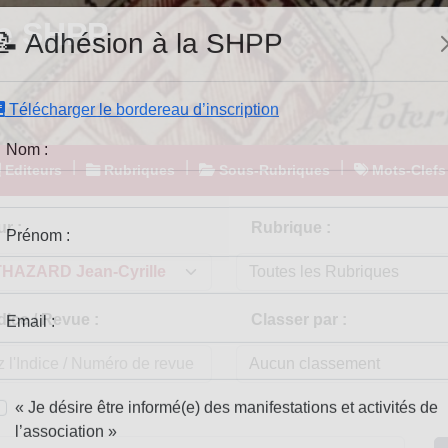
e SHPP
📝 Adhésion à la SHPP
Télécharger le bordereau d’inscription
|
|
|
Editeurs
Rubriques
Sous-Rubriques
Mots-Clefs
Nom :
r :
Rubrique :
Prénom :
dice / Revue :
Classer par :
Email :
« Je désire être informé(e) des manifestations et activités de