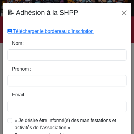
Fonds Documentaire SHPP
📝 Adhésion à la SHPP
Accueil
|
Site SHPP
|
Auteurs
|
Editeurs
|
Rubriques
|
Sous-Rubriques
|
Mots-Clefs
|
Contact
|
Liste
|
Télécharger le bordereau d’inscription
Abonnez-vous
Nom :
In Memoriam : DEROUAIX
Marie-Thérèse
Prénom :
Email :
« Je désire être informé(e) des manifestations et
activités de l’association »