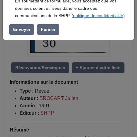
En soumettant ce formulaire, vous acceptez que vos
données soient utilisées dans le cadre des
communications de la SHPP. (
politique de confidentialité
)
Envoyer
Fermer
Réservation/Remarques
+ Ajouter à votre liste
Informations sur le document
Type :
Revue
Auteur :
BROCART Julien
Année :
1991
Éditeur :
SHPP
Résumé