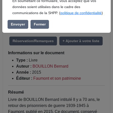
En soumettant ce formulaire, vous acceptez que vos
données soient utilisées dans le cadre des
communications de la SHPP. (
politique de confidentialité
)
Envoyer
Fermer
Réservation/Remarques
+ Ajouter à votre liste
Informations sur le document
Type :
Livre
Auteur :
BOUILLON Bernard
Année :
2015
Éditeur :
Faumont et son patrimoine
Résumé
Livre de BOUILLON Bernard intitulé Il y a 70 ans, le
retour des prisonniers de guerre 1939-1945 à
Faumont, publié en 2015. Ce document, conservé