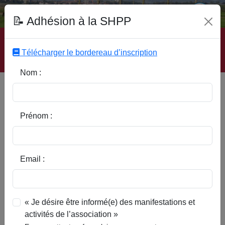
Fonds Documentaire SHPP
📝 Adhésion à la SHPP
Accueil
|
Site SHPP
|
Auteurs
|
Editeurs
|
Rubriques
|
Sous-Rubriques
|
Mots-Clefs
|
Contact
|
Liste
|
Télécharger le bordereau d’inscription
Abonnez-vous
Nom :
Il y a 70 ans, le retour des
prisonniers de guerre 1939-1945
à Faumont
Prénom :
Email :
« Je désire être informé(e) des manifestations et
activités de l’association »