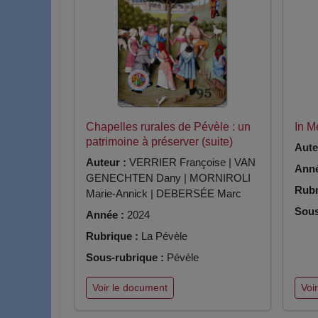
Chapelles rurales de Pévèle : un
In 
patrimoine à préserver (suite)
Aute
Auteur :
VERRIER Françoise | VAN
Anné
GENECHTEN Dany | MORNIROLI
Rubr
Marie-Annick | DEBERSÉE Marc
Sous
Année :
2024
Rubrique :
La Pévèle
Sous-rubrique :
Pévèle
Voir le document
Voi