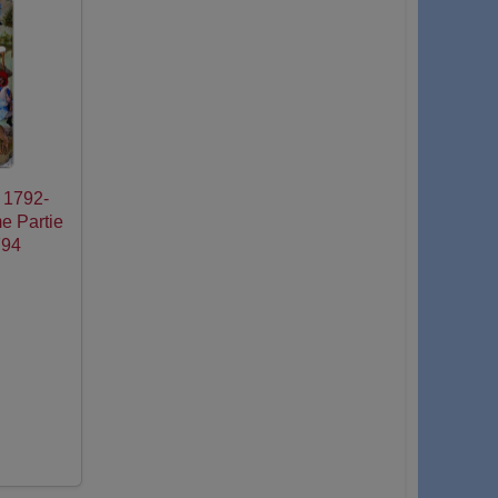
e 1792-
e Partie
794