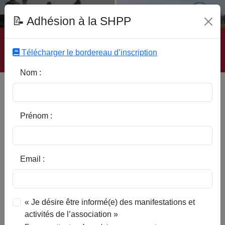
Fonds Documentaire SHPP
📝 Adhésion à la SHPP
Accueil
|
Site SHPP
|
Auteurs
|
Editeurs
|
Rubriques
|
Sous-Rubriques
|
Mots-Clefs
|
Contact
|
Liste
|
Télécharger le bordereau d’inscription
Abonnez-vous
Nom :
Etude démographique,
économique et sociale de deux
paroisses rurales du Pévèle
Prénom :
Bouvignies et Coutiches (1670-
1789)- C.R mémoire
Email :
« Je désire être informé(e) des manifestations et
activités de l’association »