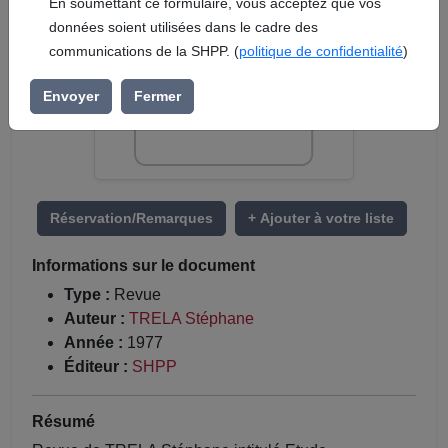
En soumettant ce formulaire, vous acceptez que vos
données soient utilisées dans le cadre des
communications de la SHPP. (
politique de confidentialité
)
Envoyer
Fermer
Réservation/Remarques
+ Ajouter à votre liste
Informations sur le document
Type :
Revue
Auteur :
TRELA Stéphane
Année :
1977
Éditeur :
SHPP
Résumé