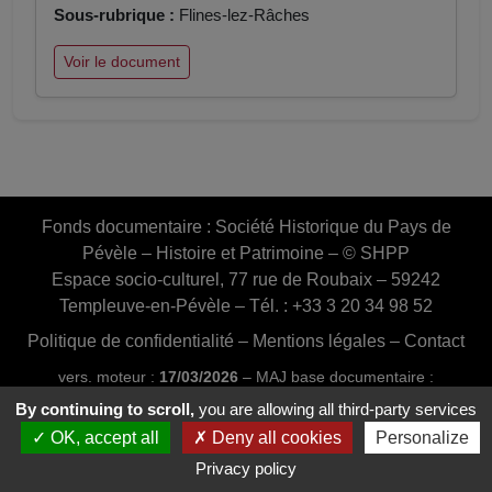
Sous-rubrique :
Flines-lez-Râches
Voir le document
Fonds documentaire :
Société Historique du Pays de
Pévèle – Histoire et Patrimoine – © SHPP
Espace socio-culturel, 77 rue de Roubaix – 59242
Templeuve-en-Pévèle – Tél. : +33 3 20 34 98 52
Politique de confidentialité
–
Mentions légales
–
Contact
vers. moteur :
17/03/2026
– MAJ base documentaire :
03/07/2026 16:46:24
By continuing to scroll,
you are allowing all third-party services
Conception et réalisation :
Web20MIP.fr
OK, accept all
Deny all cookies
Personalize
Privacy policy