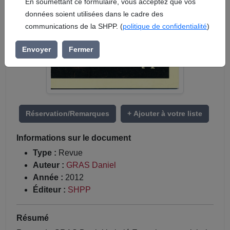
En soumettant ce formulaire, vous acceptez que vos
données soient utilisées dans le cadre des
communications de la SHPP. (
politique de confidentialité
)
Envoyer
Fermer
Réservation/Remarques
+ Ajouter à votre liste
Informations sur le document
Type :
Revue
Auteur :
GRAS Daniel
Année :
2012
Éditeur :
SHPP
Résumé