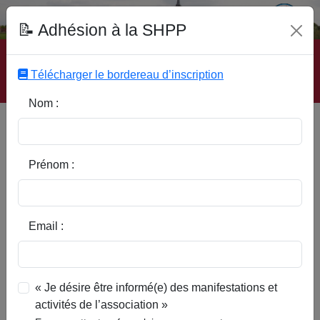
Fonds Documentaire SHPP
📝 Adhésion à la SHPP
Accueil
|
Site SHPP
|
Auteurs
|
Editeurs
|
Rubriques
|
Sous-Rubriques
|
Mots-Clefs
|
Contact
|
Liste
|
Télécharger le bordereau d’inscription
Abonnez-vous
Nom :
Estaminets coutichois et
flinois 1900-1970
Prénom :
Email :
« Je désire être informé(e) des manifestations et
activités de l’association »