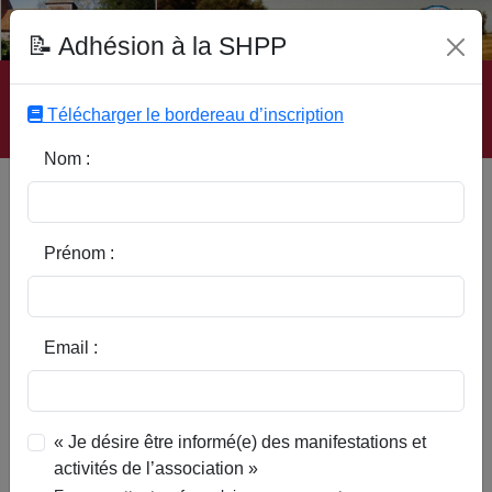
Fonds Documentaire SHPP
📝 Adhésion à la SHPP
Accueil
|
Site SHPP
|
Auteurs
|
Editeurs
|
Rubriques
|
Sous-Rubriques
|
Mots-Clefs
|
Contact
|
Liste
|
Télécharger le bordereau d’inscription
Abonnez-vous
Nom :
Entre le paysage et
l'agriculture, la ferme
Prénom :
Email :
« Je désire être informé(e) des manifestations et
activités de l’association »