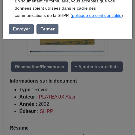
En soumettant ce formulaire, vous acceptez que vos
données soient utilisées dans le cadre des
communications de la SHPP. (
politique de confidentialité
)
Envoyer
Fermer
Réservation/Remarques
+ Ajouter à votre liste
Informations sur le document
Type :
Revue
Auteur :
PLATEAUX Alain
Année :
2002
Éditeur :
SHPP
Résumé