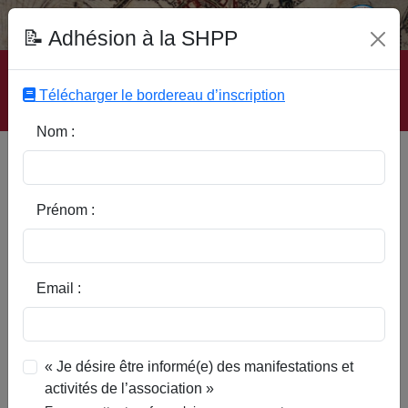
Fonds Documentaire SHPP
📝 Adhésion à la SHPP
Accueil
|
Site SHPP
|
Auteurs
|
Editeurs
|
Rubriques
|
Sous-Rubriques
|
Mots-Clefs
|
Contact
|
Liste
|
Télécharger le bordereau d’inscription
Abonnez-vous
Nom :
En marge de l'histoire de
l'abbaye - Le diamant de la
crosse abbatiale
Prénom :
Email :
« Je désire être informé(e) des manifestations et
activités de l’association »