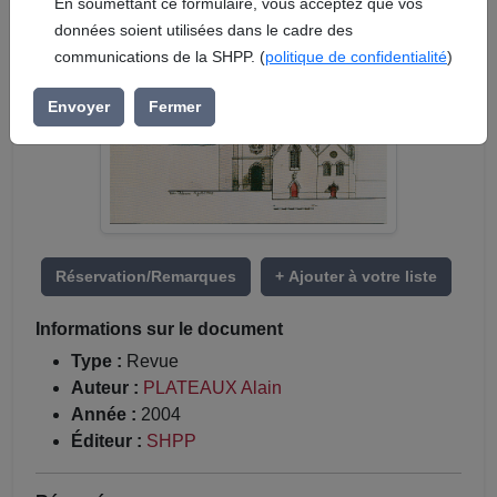
En soumettant ce formulaire, vous acceptez que vos
données soient utilisées dans le cadre des
communications de la SHPP. (
politique de confidentialité
)
Envoyer
Fermer
Réservation/Remarques
+ Ajouter à votre liste
Informations sur le document
Type :
Revue
Auteur :
PLATEAUX Alain
Année :
2004
Éditeur :
SHPP