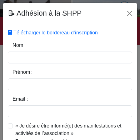
Fonds Documentaire SHPP
📝 Adhésion à la SHPP
Accueil
|
Site SHPP
|
Auteurs
|
Editeurs
|
Rubriques
|
Sous-Rubriques
|
Mots-Clefs
|
Contact
|
Liste
|
Télécharger le bordereau d’inscription
Abonnez-vous
Nom :
Eglise Saint-Jean-Baptiste de
Baisieux-Sin
Prénom :
Email :
« Je désire être informé(e) des manifestations et
activités de l’association »