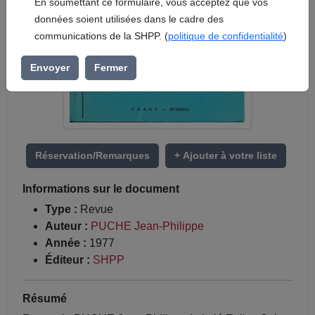
En soumettant ce formulaire, vous acceptez que vos
données soient utilisées dans le cadre des
communications de la SHPP. (
politique de confidentialité
)
Envoyer
Fermer
Réservation/Remarques
+ Ajouter à votre liste
Informations sur le document
Type :
Revue
Auteur :
PUCHE Jean-Philippe
Année :
1977
Éditeur :
SHPP
Résumé