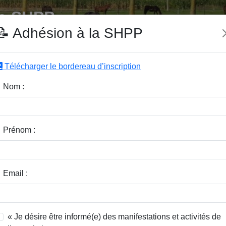
e SHPP
📝 Adhésion à la SHPP
Télécharger le bordereau d’inscription
|
|
|
Editeurs
Rubriques
Sous-Rubriques
Mots-Clefs
Nom :
vèlois : quelles délimitations territor
Prénom :
ste
Email :
« Je désire être informé(e) des manifestations et activités de