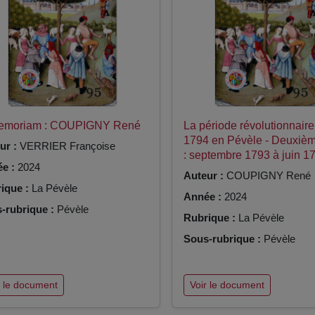
Memoriam : COUPIGNY René
La période révolutionnair
1794 en Pévèle - Deuxièm
ur :
VERRIER Françoise
: septembre 1793 à juin 1
e :
2024
Auteur :
COUPIGNY René
ique :
La Pévèle
Année :
2024
-rubrique :
Pévèle
Rubrique :
La Pévèle
Sous-rubrique :
Pévèle
r le document
Voir le document