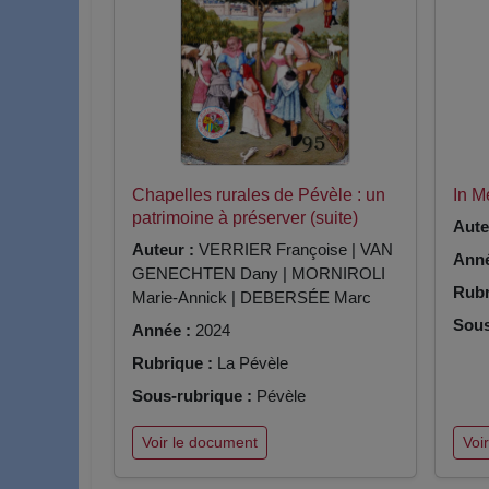
Chapelles rurales de Pévèle : un
In 
patrimoine à préserver (suite)
Aute
Auteur :
VERRIER Françoise | VAN
Anné
GENECHTEN Dany | MORNIROLI
Rubr
Marie-Annick | DEBERSÉE Marc
Sous
Année :
2024
Rubrique :
La Pévèle
Sous-rubrique :
Pévèle
Voir le document
Voi