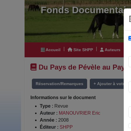
Fonds Documentair
|
|
|
Accueil
Site SHPP
Auteurs
Du Pays de Pévèle au Pays Pé
Réservation/Remarques
+ Ajouter à votre li
Informations sur le document
Type :
Revue
Auteur :
MANOUVRIER Eric
Année :
2008
Éditeur :
SHPP