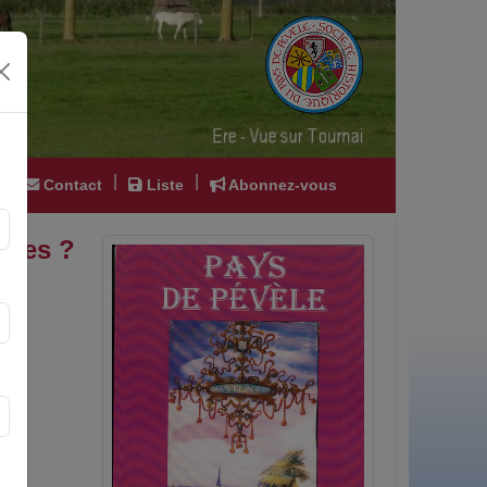
|
|
|
Contact
Liste
Abonnez-vous
iales ?