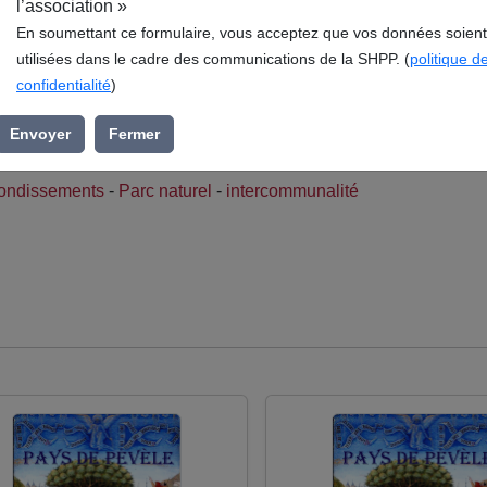
l’association »
En soumettant ce formulaire, vous acceptez que vos données soient
utilisées dans le cadre des communications de la SHPP. (
politique d
vèle au Pays Pévèlois : quelles délimitations territoriales ?,
confidentialité
)
 Société Historique du Pays de Pévèle (SHPP), s’inscrit dans l
Envoyer
Fermer
rrondissements
-
Parc naturel
-
intercommunalité