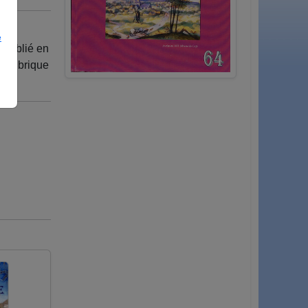
e
 publié en
a rubrique