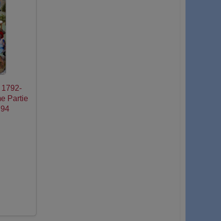
e 1792-
e Partie
794