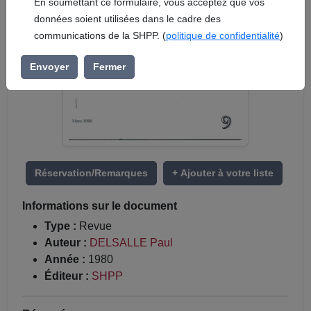
En soumettant ce formulaire, vous acceptez que vos
données soient utilisées dans le cadre des
communications de la SHPP. (
politique de confidentialité
)
Envoyer
Fermer
Réservation/Remarques
+ Ajouter à votre liste
Informations sur le document
Type :
Revue
Auteur :
DELSALLE Paul
Année :
1980
Éditeur :
SHPP