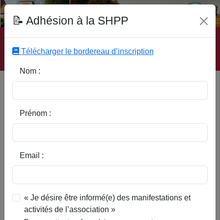
Fonds Documentaire SHPP
📝 Adhésion à la SHPP
Accueil
|
Site SHPP
|
Auteurs
|
Editeurs
|
Rubriques
|
Sous-Rubriques
|
Mots-Clefs
|
Contact
|
Liste
|
Télécharger le bordereau d’inscription
Abonnez-vous
Nom :
Documents sur Orchies et
quelques villages de Pévèle
conservés à Vienne (Autriche)
Prénom :
Email :
« Je désire être informé(e) des manifestations et
activités de l’association »