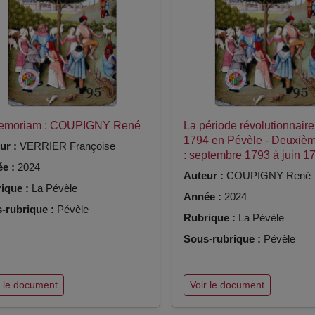
Memoriam : COUPIGNY René
La période révolutionnair
1794 en Pévèle - Deuxièm
ur :
VERRIER Françoise
: septembre 1793 à juin 1
e :
2024
Auteur :
COUPIGNY René
ique :
La Pévèle
Année :
2024
-rubrique :
Pévèle
Rubrique :
La Pévèle
Sous-rubrique :
Pévèle
r le document
Voir le document