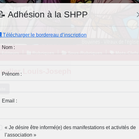
e SHPP
📝 Adhésion à la SHPP
Télécharger le bordereau d’inscription
|
|
|
Editeurs
Rubriques
Sous-Rubriques
Mots-Clefs
Nom :
uelier Louis-Joseph
Prénom :
ste
Email :
« Je désire être informé(e) des manifestations et activités de