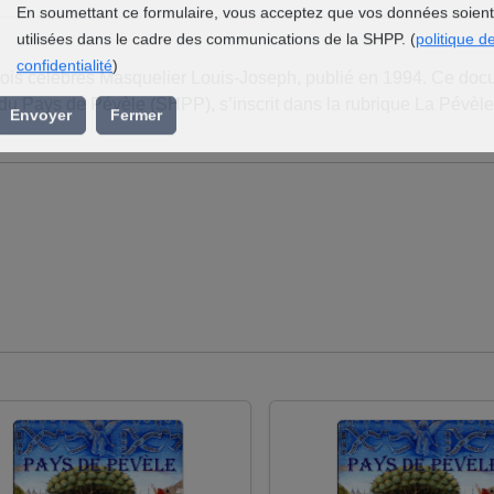
l’association »
En soumettant ce formulaire, vous acceptez que vos données soient
utilisées dans le cadre des communications de la SHPP. (
politique d
is célèbres Masquelier Louis-Joseph, publié en 1994. Ce doc
confidentialité
)
du Pays de Pévèle (SHPP), s’inscrit dans la rubrique La Pévèle
Envoyer
Fermer