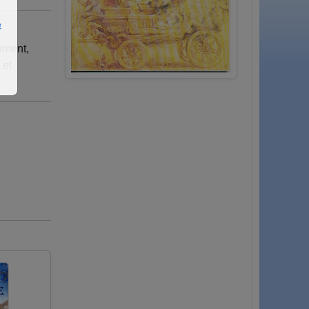
e
ument,
 et