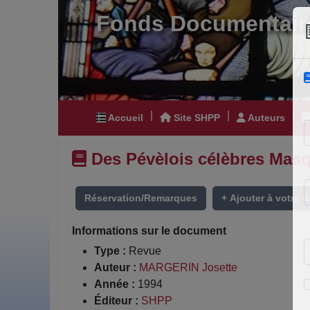
Fonds Documentair
|
|
|
Accueil
Site SHPP
Auteurs
Des Pévèlois célèbres Masq
Réservation/Remarques
+ Ajouter à votre li
Informations sur le document
Type :
Revue
Auteur :
MARGERIN Josette
Année :
1994
Éditeur :
SHPP