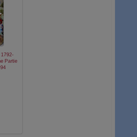
e 1792-
e Partie
794