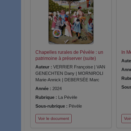
Chapelles rurales de Pévèle : un
In 
patrimoine à préserver (suite)
Aute
Auteur :
VERRIER Françoise | VAN
Anné
GENECHTEN Dany | MORNIROLI
Rubr
Marie-Annick | DEBERSÉE Marc
Sous
Année :
2024
Rubrique :
La Pévèle
Sous-rubrique :
Pévèle
Voir le document
Voi