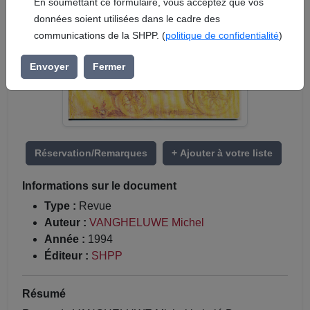
En soumettant ce formulaire, vous acceptez que vos
données soient utilisées dans le cadre des
communications de la SHPP. (
politique de confidentialité
)
Envoyer
Fermer
Réservation/Remarques
+ Ajouter à votre liste
Informations sur le document
Type :
Revue
Auteur :
VANGHELUWE Michel
Année :
1994
Éditeur :
SHPP
Résumé