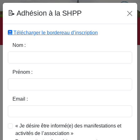
Fonds Documentaire SHPP
📝 Adhésion à la SHPP
Accueil
|
Site SHPP
|
Auteurs
|
Editeurs
|
Rubriques
|
Sous-Rubriques
|
Mots-Clefs
|
Contact
|
Liste
|
Télécharger le bordereau d’inscription
Abonnez-vous
Nom :
Des Pévèlois célèbres
Gouselaire Michel
Prénom :
Email :
« Je désire être informé(e) des manifestations et
activités de l’association »