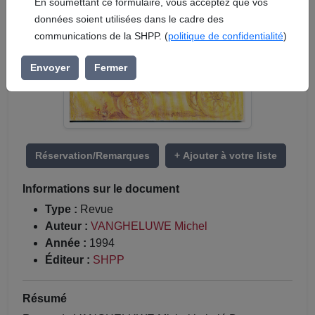
En soumettant ce formulaire, vous acceptez que vos
données soient utilisées dans le cadre des
communications de la SHPP. (
politique de confidentialité
)
Envoyer
Fermer
Réservation/Remarques
+ Ajouter à votre liste
Informations sur le document
Type :
Revue
Auteur :
VANGHELUWE Michel
Année :
1994
Éditeur :
SHPP
Résumé