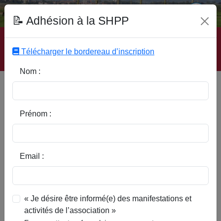
Fonds Documentaire SHPP
📝 Adhésion à la SHPP
Accueil
|
Site SHPP
|
Auteurs
|
Editeurs
|
Rubriques
|
Sous-Rubriques
|
Mots-Clefs
|
Contact
|
Liste
|
Télécharger le bordereau d’inscription
Abonnez-vous
Nom :
Des Pévèlois célèbres Des
Rotours Raoul-Gabriel-Eugène
Prénom :
Email :
« Je désire être informé(e) des manifestations et
activités de l’association »