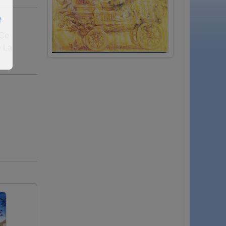
e
 Ce
e La