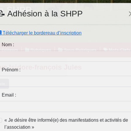
e SHPP
📝 Adhésion à la SHPP
Télécharger le bordereau d’inscription
|
|
|
Editeurs
Rubriques
Sous-Rubriques
Mots-Clefs
Nom :
ve Isidore-françois Jules
Prénom :
ste
Email :
« Je désire être informé(e) des manifestations et activités de