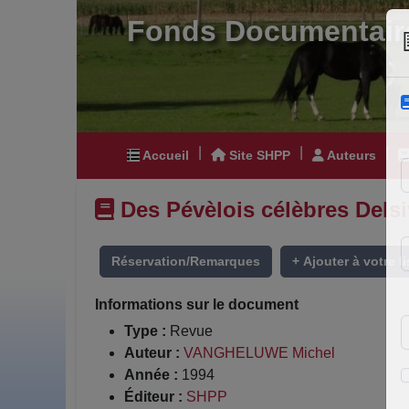
Fonds Documentair
|
|
|
Accueil
Site SHPP
Auteurs
Des Pévèlois célèbres Delsi
Réservation/Remarques
+ Ajouter à votre li
Informations sur le document
Type :
Revue
Auteur :
VANGHELUWE Michel
Année :
1994
Éditeur :
SHPP