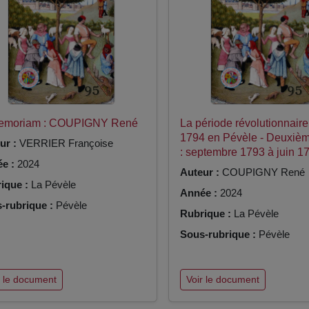
Memoriam : COUPIGNY René
La période révolutionnair
1794 en Pévèle - Deuxièm
ur :
VERRIER Françoise
: septembre 1793 à juin 1
e :
2024
Auteur :
COUPIGNY René
ique :
La Pévèle
Année :
2024
-rubrique :
Pévèle
Rubrique :
La Pévèle
Sous-rubrique :
Pévèle
r le document
Voir le document