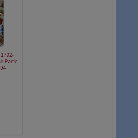
e 1792-
e Partie
794