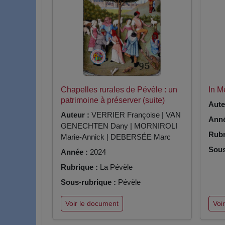
Chapelles rurales de Pévèle : un
In 
patrimoine à préserver (suite)
Aute
Auteur :
VERRIER Françoise | VAN
Anné
GENECHTEN Dany | MORNIROLI
Rubr
Marie-Annick | DEBERSÉE Marc
Sous
Année :
2024
Rubrique :
La Pévèle
Sous-rubrique :
Pévèle
Voir le document
Voi