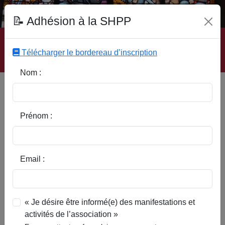
Fonds Documentaire SHPP
📝 Adhésion à la SHPP
Accueil
|
Site SHPP
|
Auteurs
|
Editeurs
|
Rubriques
|
Sous-Rubriques
|
Mots-Clefs
|
Contact
|
Liste
|
Télécharger le bordereau d’inscription
Abonnez-vous
Nom :
Des Pévèlois célèbres Coget
Alexandre
Prénom :
Email :
« Je désire être informé(e) des manifestations et
activités de l’association »