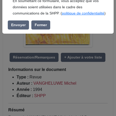
En soumettant ce formulaire, vous acceptez que vos
données soient utilisées dans le cadre des
communications de la SHPP. (
politique de confidentialité
)
Envoyer
Fermer
Réservation/Remarques
+ Ajouter à votre liste
Informations sur le document
Type :
Revue
Auteur :
VANGHELUWE Michel
Année :
1994
Éditeur :
SHPP
Résumé