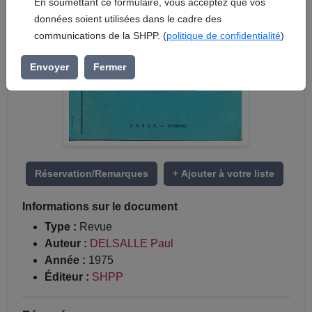
En soumettant ce formulaire, vous acceptez que vos
données soient utilisées dans le cadre des
communications de la SHPP. (
politique de confidentialité
)
Envoyer
Fermer
Réservation/Remarques
+ Ajouter à votre liste
Informations sur le document
Type :
Revue
Auteur :
DELSALLE Paul
Année :
1975
Éditeur :
SHPP