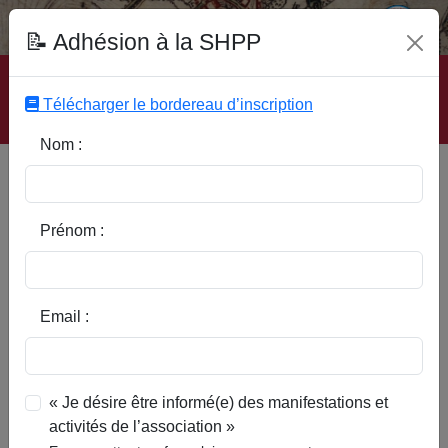
Fonds Documentaire SHPP
📝 Adhésion à la SHPP
Accueil
|
Site SHPP
|
Auteurs
|
Editeurs
|
Rubriques
|
Sous-Rubriques
|
Mots-Clefs
|
Contact
|
Liste
|
Télécharger le bordereau d’inscription
Abonnez-vous
Nom :
Découverte de graffitis à
Sainghin-en-Mélantois et à
Cysoing
Prénom :
Email :
« Je désire être informé(e) des manifestations et
activités de l’association »