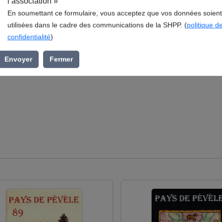
l’association »
En soumettant ce formulaire, vous acceptez que vos données soient
utilisées dans le cadre des communications de la SHPP. (
politique d
 Rumegies de deux anciens mortiers en grès, publié en 2007.
confidentialité
)
Historique du Pays de Pévèle (SHPP), s’inscrit dans la rubriqu
umegies.
Envoyer
Fermer