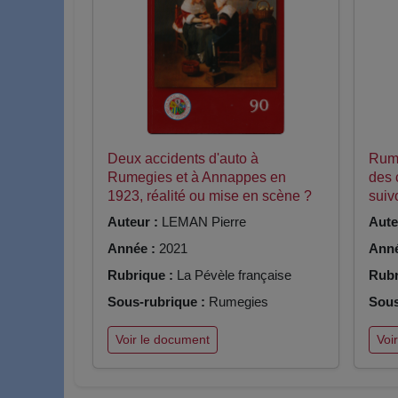
Deux accidents d'auto à
Rume
Rumegies et à Annappes en
des 
1923, réalité ou mise en scène ?
suiv
Auteur :
LEMAN Pierre
Aute
Année :
2021
Anné
Rubrique :
La Pévèle française
Rubr
Sous-rubrique :
Rumegies
Sous
Voir le document
Voi