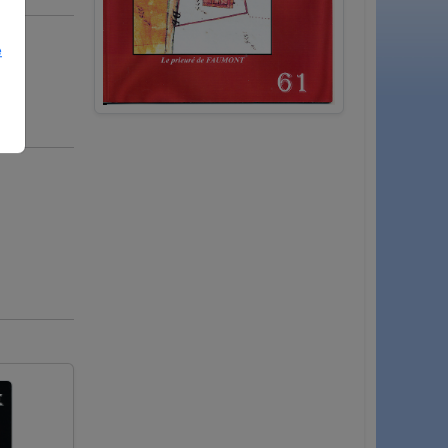
e
 Ce
e La