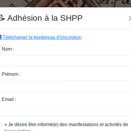
e SHPP
📝 Adhésion à la SHPP
Télécharger le bordereau d’inscription
|
|
|
Editeurs
Rubriques
Sous-Rubriques
Mots-Clefs
Nom :
eux anciens mortiers en grès
Prénom :
ste
Email :
« Je désire être informé(e) des manifestations et activités de