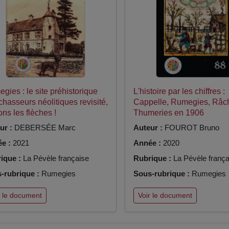
gies : le site préhistorique
L'histoire par les chiffres :
chasseurs néolitiques revisité,
Cappelle, Rumegies, Râc
ons les flèches !
Thumeries en 1906
ur :
DEBERSÉE Marc
Auteur :
FOUROT Bruno
e :
2021
Année :
2020
ique :
La Pévèle française
Rubrique :
La Pévèle frança
-rubrique :
Rumegies
Sous-rubrique :
Rumegies
r le document
Voir le document