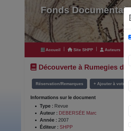
Fonds Documentair
|
|
|
Accueil
Site SHPP
Auteurs
Découverte à Rumegies de d
Réservation/Remarques
+ Ajouter à votre li
Informations sur le document
Type :
Revue
Auteur :
DEBERSÉE Marc
Année :
2007
Éditeur :
SHPP