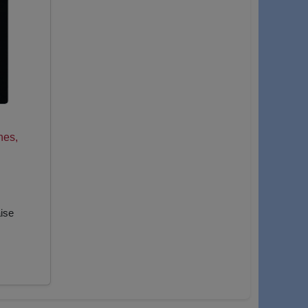
hes,
ise