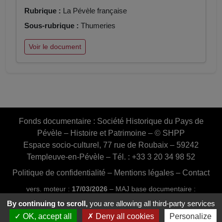
Rubrique :
La Pévèle française
Sous-rubrique :
Thumeries
Voir le document
Fonds documentaire :
Société Historique du Pays de
Pévèle – Histoire et Patrimoine – © SHPP
Espace socio-culturel, 77 rue de Roubaix – 59242
Templeuve-en-Pévèle – Tél. : +33 3 20 34 98 52
Politique de confidentialité
–
Mentions légales
–
Contact
vers. moteur :
17/03/2026
– MAJ base documentaire :
03/07/2026 16:46:24
By continuing to scroll,
you are allowing all third-party services
Conception et réalisation :
Web20MIP.fr
OK, accept all
Deny all cookies
Personalize