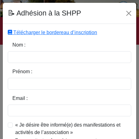
Fonds Documentaire SHPP
📝 Adhésion à la SHPP
Accueil
|
Site SHPP
|
Auteurs
|
Editeurs
|
Rubriques
|
Sous-Rubriques
|
Mots-Clefs
|
Contact
|
Liste
|
Télécharger le bordereau d’inscription
Abonnez-vous
Nom :
Déclaration de divers
particuliers de Thumeries au
sujet de meubles provenant
Prénom :
d'émigrés - 1 Novembre 1792
Email :
« Je désire être informé(e) des manifestations et
activités de l’association »