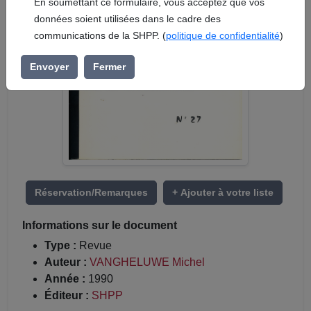
En soumettant ce formulaire, vous acceptez que vos
données soient utilisées dans le cadre des
communications de la SHPP. (
politique de confidentialité
)
Envoyer
Fermer
Réservation/Remarques
+ Ajouter à votre liste
Informations sur le document
Type :
Revue
Auteur :
VANGHELUWE Michel
Année :
1990
Éditeur :
SHPP