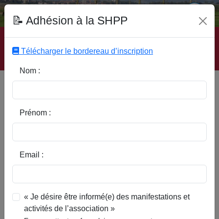
Fonds Documentaire SHPP
📝 Adhésion à la SHPP
Accueil
|
Site SHPP
|
Auteurs
|
Editeurs
|
Rubriques
|
Sous-Rubriques
|
Mots-Clefs
|
Contact
|
Liste
|
Télécharger le bordereau d’inscription
Abonnez-vous
Nom :
De Silésie en Pévèle
Prénom :
Email :
« Je désire être informé(e) des manifestations et
activités de l’association »