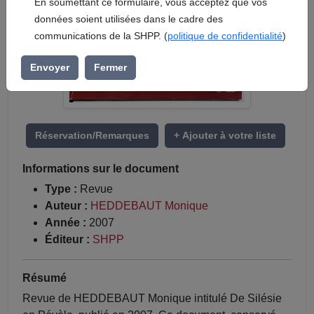
En soumettant ce formulaire, vous acceptez que vos
données soient utilisées dans le cadre des
communications de la SHPP. (
politique de confidentialité
)
Envoyer
Fermer
Réservation/Remarques
+ Ajouter à votre liste
Informations sur le document
Type :
Revue
Auteur :
HEDDEBAUT Monique
Année :
2007
Éditeur :
SHPP
Résumé
Revue de HEDDEBAUT Monique intitulé De Silésie