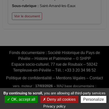
Sous-rubrique :
Saint-Amand-les-Eaux
Voir le document
Fonds documentaire :
Société Historique du Pays de
Pévèle – Histoire et Patrimoine – © SHPP
Espace socio-culturel, 77 rue de Roubaix – 59242
Templeuve-en-Pévèle – Tél. : +33 3 20 34 98 52
Politique de confidentialité
–
Mentions légales
–
Contact
vers. moteur :
17/03/2026
– MAJ base documentaire :
03/07/2026 16:46:24
By continuing to scroll,
you are allowing all third-party services
Conception et réalisation :
Web20MIP.fr
OK, accept all
Deny all cookies
Personalize
Privacy policy