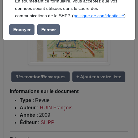
En soumettant ce formulaire, vous acceptez que vos
données soient utilisées dans le cadre des
communications de la SHPP. (
politique de confidentialité
)
Envoyer
Fermer
Réservation/Remarques
+ Ajouter à votre liste
Informations sur le document
Type :
Revue
Auteur :
HUIN François
Année :
2009
Éditeur :
SHPP