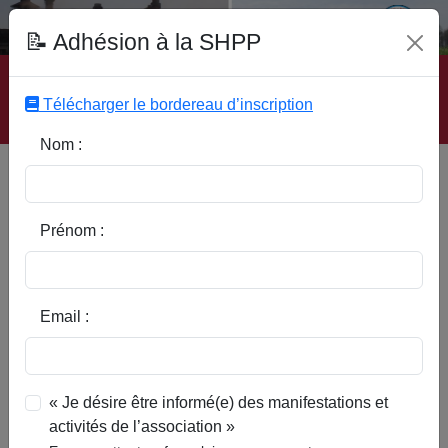
Fonds Documentaire SHPP
📝 Adhésion à la SHPP
Accueil
|
Site SHPP
|
Auteurs
|
Editeurs
|
Rubriques
|
Sous-Rubriques
|
Mots-Clefs
|
Contact
|
Liste
|
Télécharger le bordereau d’inscription
Abonnez-vous
Nom :
De la philatélie à la cartophilie,
un collectionneur passionné à
Saint-Amand
Prénom :
Email :
« Je désire être informé(e) des manifestations et
activités de l’association »