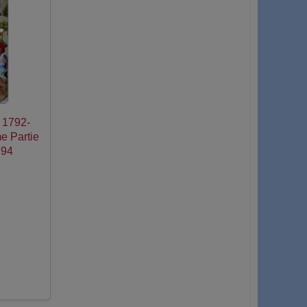
e 1792-
e Partie
794