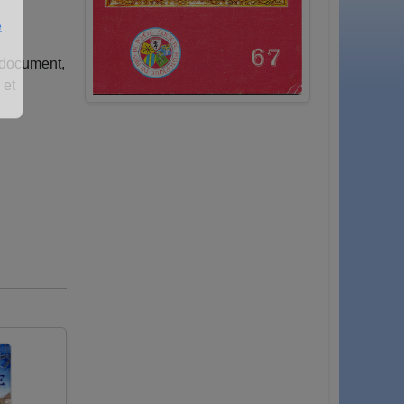
e
 document,
 et