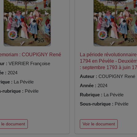
Memoriam : COUPIGNY René
La période révolutionnair
1794 en Pévèle - Deuxièm
ur :
VERRIER Françoise
: septembre 1793 à juin 1
e :
2024
Auteur :
COUPIGNY René
ique :
La Pévèle
Année :
2024
-rubrique :
Pévèle
Rubrique :
La Pévèle
Sous-rubrique :
Pévèle
r le document
Voir le document