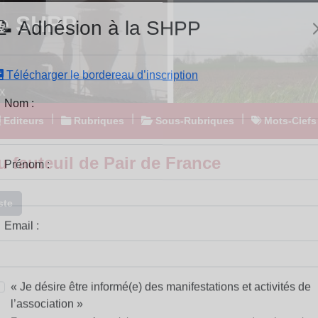
e SHPP
📝 Adhésion à la SHPP
Télécharger le bordereau d’inscription
|
|
|
Editeurs
Rubriques
Sous-Rubriques
Mots-Clefs
Nom :
 fauteuil de Pair de France
Prénom :
ste
Email :
« Je désire être informé(e) des manifestations et activités de