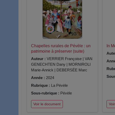
Chapelles rurales de Pévèle : un
In 
patrimoine à préserver (suite)
Aute
Auteur :
VERRIER Françoise | VAN
Anné
GENECHTEN Dany | MORNIROLI
Rubr
Marie-Annick | DEBERSÉE Marc
Sous
Année :
2024
Rubrique :
La Pévèle
Sous-rubrique :
Pévèle
Voir le document
Voi