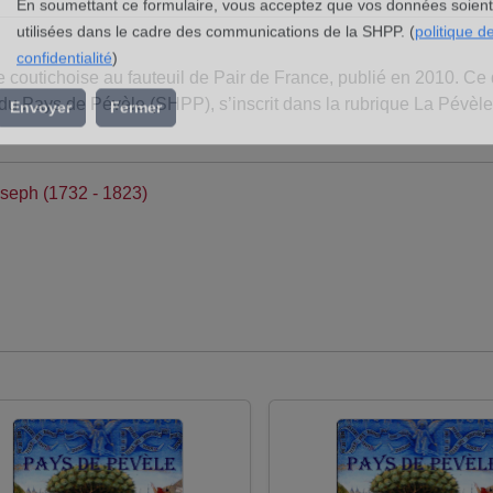
l’association »
En soumettant ce formulaire, vous acceptez que vos données soient
utilisées dans le cadre des communications de la SHPP. (
politique d
 coutichoise au fauteuil de Pair de France, publié en 2010. Ce
confidentialité
)
du Pays de Pévèle (SHPP), s’inscrit dans la rubrique La Pévèle
Envoyer
Fermer
seph (1732 - 1823)