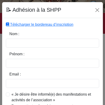
Fonds Documentaire SHPP
📝 Adhésion à la SHPP
Accueil
|
Site SHPP
|
Auteurs
|
Editeurs
|
Rubriques
|
Sous-Rubriques
|
Mots-Clefs
|
Contact
|
Liste
|
Télécharger le bordereau d’inscription
Abonnez-vous
Nom :
Cysoing en 1914 -1918,
Souvenirs de l'occupation
Prénom :
Email :
« Je désire être informé(e) des manifestations et
activités de l’association »