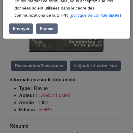
En soumettant ce formulaire, vous acceptez que vos
données soient utilisées dans le cadre des
communications de la SHPP. (
politique de confidentialité
)
Envoyer
Fermer
Réservation/Remarques
+ Ajouter à votre liste
Informations sur le document
Type :
Revue
Auteur :
LAGON Lucien
Année :
1981
Éditeur :
SHPP
Résumé