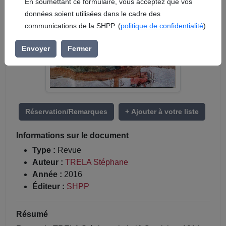
En soumettant ce formulaire, vous acceptez que vos
données soient utilisées dans le cadre des
communications de la SHPP. (
politique de confidentialité
)
Envoyer
Fermer
Réservation/Remarques
+ Ajouter à votre liste
Informations sur le document
Type :
Revue
Auteur :
TRELA Stéphane
Année :
2016
Éditeur :
SHPP
Résumé