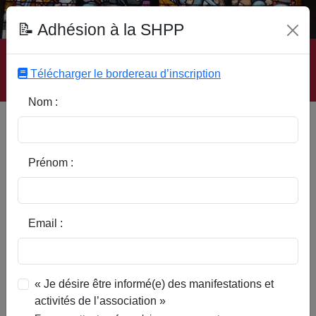
Fonds Documentaire SHPP
📝 Adhésion à la SHPP
Accueil
|
Site SHPP
|
Auteurs
|
Editeurs
|
Rubriques
|
Sous-Rubriques
|
Mots-Clefs
|
Contact
|
Liste
|
Télécharger le bordereau d’inscription
Abonnez-vous
Nom :
Coutiches 1914-1918 (6/6) : Les
allemands s'en vont
Prénom :
Email :
« Je désire être informé(e) des manifestations et
activités de l’association »