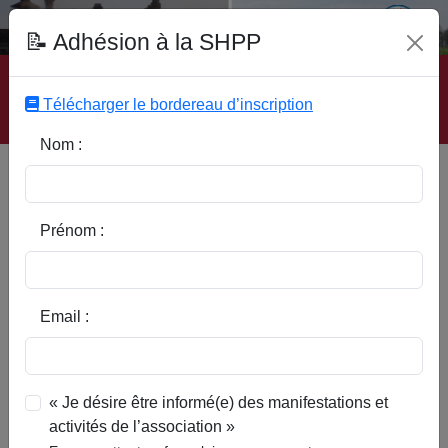
Fonds Documentaire SHPP
📝 Adhésion à la SHPP
Accueil
|
Site SHPP
|
Auteurs
|
Editeurs
|
Rubriques
|
Sous-Rubriques
|
Mots-Clefs
|
Contact
|
Liste
|
Télécharger le bordereau d’inscription
Abonnez-vous
Nom :
Coustumes locales de la ville
et Prévosté de Chisoing
(Cysoing)
Prénom :
Email :
« Je désire être informé(e) des manifestations et
activités de l’association »