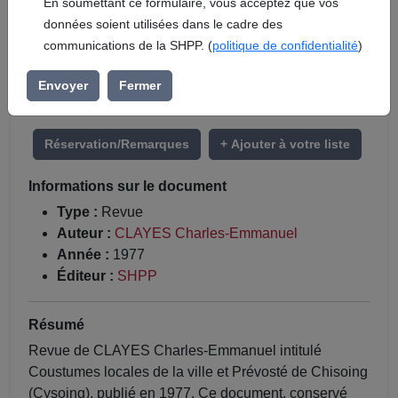
En soumettant ce formulaire, vous acceptez que vos
données soient utilisées dans le cadre des
communications de la SHPP. (
politique de confidentialité
)
Envoyer
Fermer
Réservation/Remarques
+ Ajouter à votre liste
Informations sur le document
Type :
Revue
Auteur :
CLAYES Charles-Emmanuel
Année :
1977
Éditeur :
SHPP
Résumé
Revue de CLAYES Charles-Emmanuel intitulé
Coustumes locales de la ville et Prévosté de Chisoing
(Cysoing), publié en 1977. Ce document, conservé