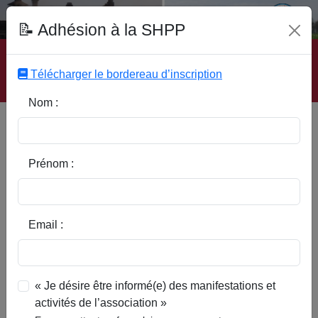
Fonds Documentaire SHPP
📝 Adhésion à la SHPP
Accueil
|
Site SHPP
|
Auteurs
|
Editeurs
|
Rubriques
|
Sous-Rubriques
|
Mots-Clefs
|
Contact
|
Liste
|
Télécharger le bordereau d’inscription
Abonnez-vous
Nom :
Cette ferme qui ne savait pas
se moderniser ( Traduction du
texte paru dans la revue n°3 )
Prénom :
Email :
« Je désire être informé(e) des manifestations et
activités de l’association »