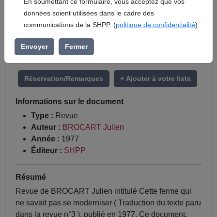
En soumettant ce formulaire, vous acceptez que vos
données soient utilisées dans le cadre des
communications de la SHPP. (
politique de confidentialité
)
Envoyer
Fermer
Réservation/Remarques
+ Ajouter à votre liste
Informations sur le document
Type :
Revue
Auteur :
BROCART Julien
Année :
1977
Éditeur :
SHPP
Résumé
Revue de BROCART Julien intitulé Cette ferme qui
ne savait pas se moderniser ( Traduction du texte paru
dans la revue n°3 ), publié en 1977. Ce document,