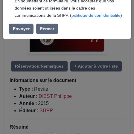
En soumettant ce formulaire, vous acceptez que vos
données soient utilisées dans le cadre des
communications de la SHPP. (
politique de confidentialité
)
Envoyer
Fermer
Réservation/Remarques
+ Ajouter à votre liste
Informations sur le document
Type :
Revue
Auteur :
DIEST Philippe
Année :
2015
Éditeur :
SHPP
Résumé