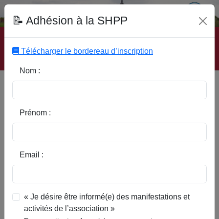
Fonds Documentaire SHPP
📝 Adhésion à la SHPP
Accueil
|
Site SHPP
|
Auteurs
|
Editeurs
|
Rubriques
|
Sous-Rubriques
|
Mots-Clefs
|
Contact
|
Liste
|
Télécharger le bordereau d’inscription
Abonnez-vous
Nom :
Casemates et fortifications en
Pévèle française
Prénom :
Email :
« Je désire être informé(e) des manifestations et
activités de l’association »