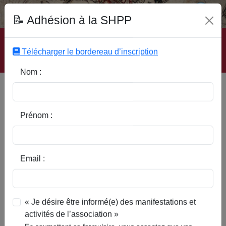
Fonds Documentaire SHPP
📝 Adhésion à la SHPP
Accueil
|
Site SHPP
|
Auteurs
|
Editeurs
|
Rubriques
|
Sous-Rubriques
|
Mots-Clefs
|
Contact
|
Liste
|
Télécharger le bordereau d’inscription
Abonnez-vous
Nom :
Type d’ouvrage :
Prénom :
Auteur :
Email :
Rubrique :
« Je désire être informé(e) des manifestations et
activités de l’association »