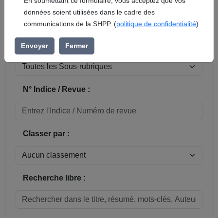
En soumettant ce formulaire, vous acceptez que vos
données soient utilisées dans le cadre des
Réinitialiser
communications de la SHPP. (
politique de confidentialité
)
Sous-rubrique / Commune :
Envoyer
Fermer
N° Indice / Revue :
Classer par :
Recherche libre :