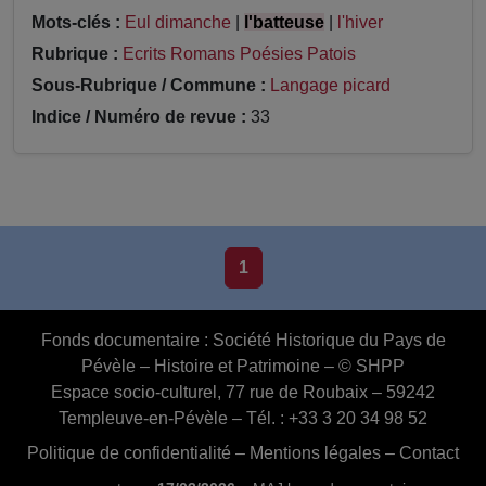
Mots-clés :
Eul dimanche
|
l'batteuse
|
l'hiver
Rubrique :
Ecrits Romans Poésies Patois
Sous-Rubrique / Commune :
Langage picard
Indice / Numéro de revue :
33
1
Fonds documentaire :
Société Historique du Pays de
Pévèle – Histoire et Patrimoine – © SHPP
Espace socio-culturel, 77 rue de Roubaix – 59242
Templeuve-en-Pévèle – Tél. : +33 3 20 34 98 52
Politique de confidentialité
–
Mentions légales
–
Contact