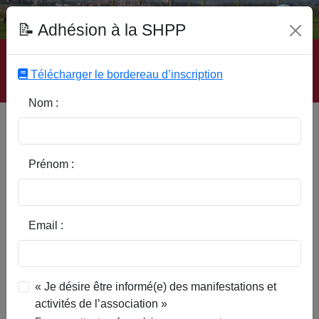
Fonds Documentaire SHPP
📝 Adhésion à la SHPP
Accueil
|
Site SHPP
|
Auteurs
|
Editeurs
|
Rubriques
|
Sous-Rubriques
|
Mots-Clefs
|
Contact
|
Liste
|
Télécharger le bordereau d’inscription
Abonnez-vous
Nom :
Type d’ouvrage :
Prénom :
Auteur :
Email :
Rubrique :
« Je désire être informé(e) des manifestations et
activités de l’association »