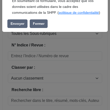
En soumettant ce formulaire, vous acceptez que vos
données soient utilisées dans le cadre des
Réinitialiser
communications de la SHPP. (
politique de confidentialité
)
Sous-rubrique / Commune :
Envoyer
Fermer
N° Indice / Revue :
Classer par :
Recherche libre :