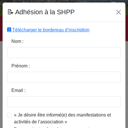
Fonds Documentaire SHPP
📝 Adhésion à la SHPP
Accueil
|
Site SHPP
|
Auteurs
|
Editeurs
|
Rubriques
|
Sous-Rubriques
|
Mots-Clefs
|
Contact
|
Liste
|
Télécharger le bordereau d’inscription
Abonnez-vous
Nom :
Type d’ouvrage :
Prénom :
Auteur :
Email :
Rubrique :
« Je désire être informé(e) des manifestations et
activités de l’association »