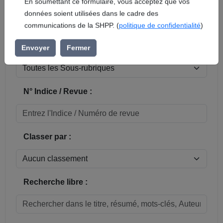
En soumettant ce formulaire, vous acceptez que vos
données soient utilisées dans le cadre des
Réinitialiser
communications de la SHPP. (
politique de confidentialité
)
Sous-rubrique / Commune :
Envoyer
Fermer
N° Indice / Revue :
Classer par :
Recherche libre :