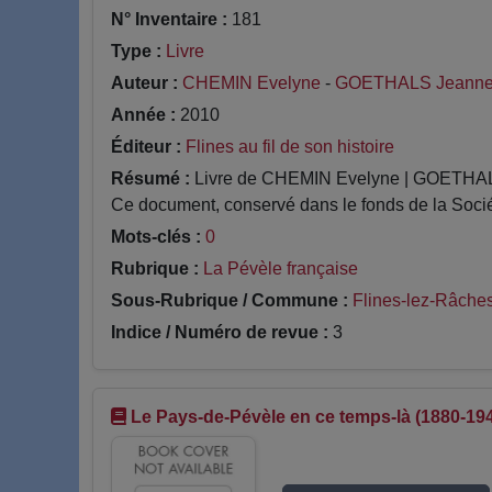
N° Inventaire :
181
Type :
Livre
Auteur :
CHEMIN Evelyne
-
GOETHALS Jeanne
Année :
2010
Éditeur :
Flines au fil de son histoire
Résumé :
Livre de CHEMIN Evelyne | GOETHALS Je
Ce document, conservé dans le fonds de la Socié
Mots-clés :
0
Rubrique :
La Pévèle française
Sous-Rubrique / Commune :
Flines-lez-Râche
Indice / Numéro de revue :
3
Le Pays-de-Pévèle en ce temps-là (1880-19