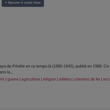
+ Ajouter à votre liste
ys-de-Pévèle en ce temps-là (1880-1945), publié en 1986. Ce 
ns la...
rir
|
guerre
|
agriculture
|
religion
|
métiers
|
chemins de fer
|
occ