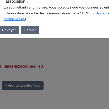
l’association »
En soumettant ce formulaire, vous acceptez que vos données soient
utilisées dans le cadre des communications de la SHPP. (
politique d
confidentialité
)
Envoyer
Fermer
à Flines-lez-Râches - T3
+ Ajouter à votre liste