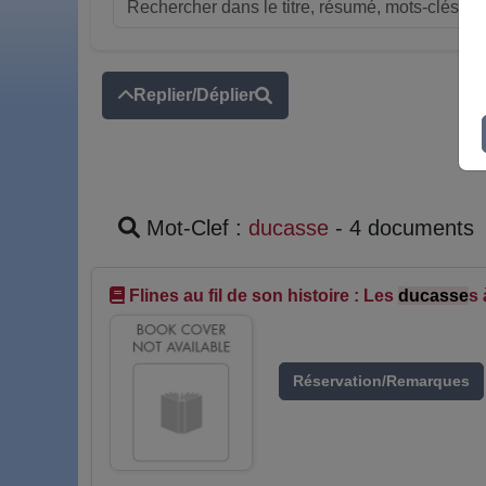
Replier/Déplier
Mot-Clef :
ducasse
- 4 documents
Flines au fil de son histoire : Les
ducasse
s 
Réservation/Remarques