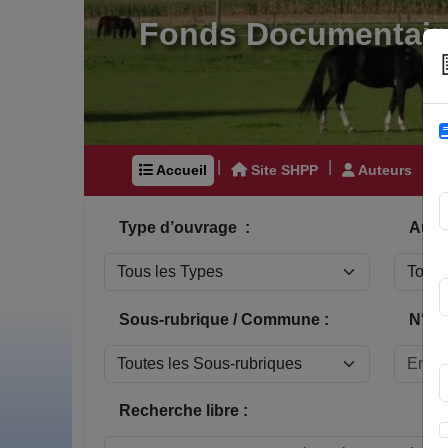
Fonds Documentair
|
|
|
Accueil
Site SHPP
Auteurs
Type d’ouvrage :
Auteu
Sous-rubrique / Commune :
N° In
Recherche libre :