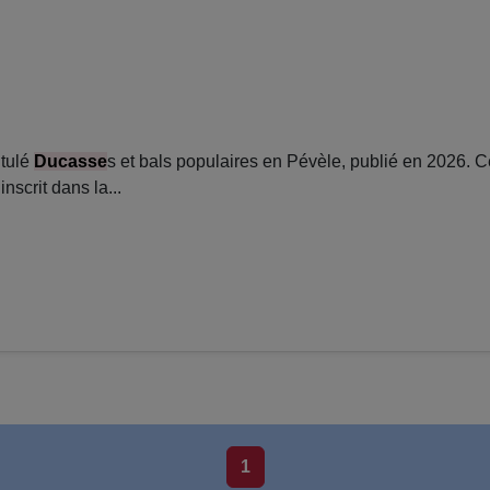
tulé
Ducasse
s et bals populaires en Pévèle, publié en 2026. 
scrit dans la...
1