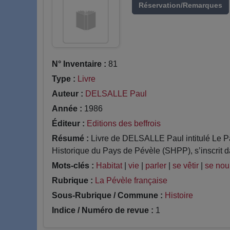
Réservation/Remarques
N° Inventaire :
81
Type :
Livre
Auteur :
DELSALLE Paul
Année :
1986
Éditeur :
Editions des beffrois
Résumé :
Livre de DELSALLE Paul intitulé Le Pa
Historique du Pays de Pévèle (SHPP), s’inscrit da
Mots-clés :
Habitat
|
vie
|
parler
|
se vêtir
|
se nour
Rubrique :
La Pévèle française
Sous-Rubrique / Commune :
Histoire
Indice / Numéro de revue :
1