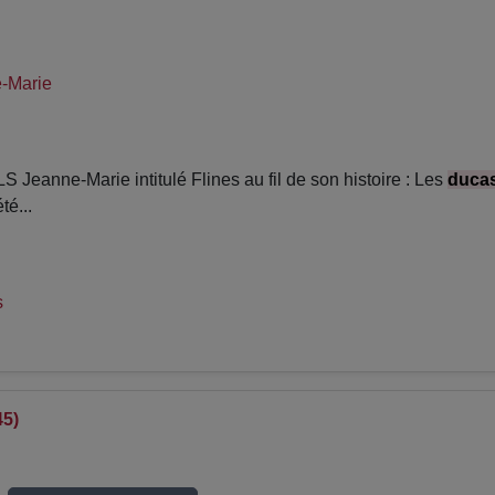
-Marie
anne-Marie intitulé Flines au fil de son histoire : Les
duca
té...
s
45)