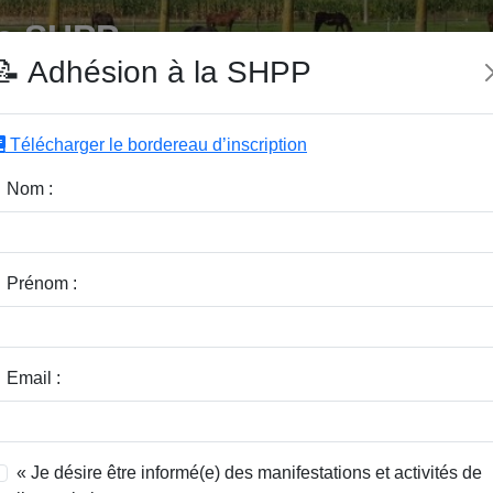
e SHPP
📝 Adhésion à la SHPP
Télécharger le bordereau d’inscription
|
|
|
Editeurs
Rubriques
Sous-Rubriques
Mots-Clefs
Nom :
r :
Rubrique :
Prénom :
dice / Revue :
Classer par :
Email :
« Je désire être informé(e) des manifestations et activités de