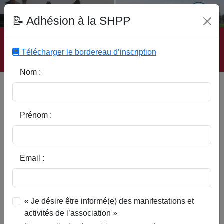
Fonds Documentaire SHPP
📝 Adhésion à la SHPP
Accueil
|
Site SHPP
|
Auteurs
|
Editeurs
|
Rubriques
|
Sous-Rubriques
|
Mots-Clefs
|
Contact
|
Liste
|
Télécharger le bordereau d’inscription
Abonnez-vous
Nom :
Type d’ouvrage :
Prénom :
Auteur :
Email :
Rubrique :
« Je désire être informé(e) des manifestations et
activités de l’association »