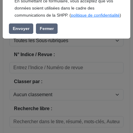
En soumettant ce formulaire, vous acceptez que vos
données soient utilisées dans le cadre des
Réinitialiser
communications de la SHPP. (
politique de confidentialité
)
Sous-rubrique / Commune :
Envoyer
Fermer
N° Indice / Revue :
Classer par :
Recherche libre :