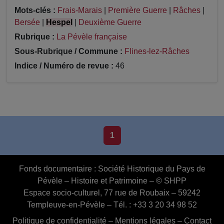
Mots-clés :
Frais-Marais
|
Première Guerre
|
Râches
|
Bersée
|
Hespel
|
Deuxième Guerre
Rubrique :
La Pévèle française
Sous-Rubrique / Commune :
Flines-lez-Râches
Indice / Numéro de revue :
46
1
Fonds documentaire :
Société Historique du Pays de
Pévèle – Histoire et Patrimoine – © SHPP
Espace socio-culturel, 77 rue de Roubaix – 59242
Templeuve-en-Pévèle – Tél. : +33 3 20 34 98 52
Politique de confidentialité
–
Mentions légales
–
Contact