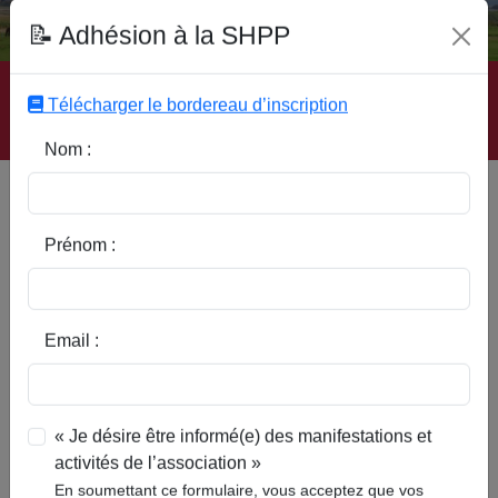
Fonds Documentaire SHPP
📝 Adhésion à la SHPP
Accueil
|
Site SHPP
|
Auteurs
|
Editeurs
|
Rubriques
|
Sous-Rubriques
|
Mots-Clefs
|
Contact
|
Liste
|
Télécharger le bordereau d’inscription
Abonnez-vous
Nom :
Type d’ouvrage :
Prénom :
Auteur :
Email :
Rubrique :
« Je désire être informé(e) des manifestations et
activités de l’association »