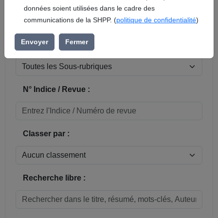
En soumettant ce formulaire, vous acceptez que vos
données soient utilisées dans le cadre des
Réinitialiser
communications de la SHPP. (
politique de confidentialité
)
Sous-rubrique / Commune :
Envoyer
Fermer
N° Indice / Revue :
Classer par :
Recherche libre :