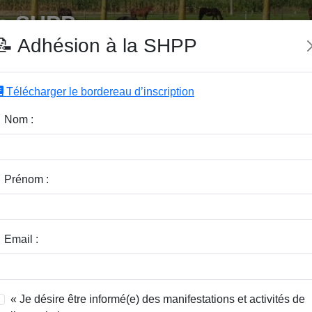
e SHPP
📝 Adhésion à la SHPP
Télécharger le bordereau d’inscription
|
|
|
Editeurs
Rubriques
Sous-Rubriques
Mots-Clefs
Nom :
r :
Rubrique :
Prénom :
dice / Revue :
Classer par :
Email :
« Je désire être informé(e) des manifestations et activités de