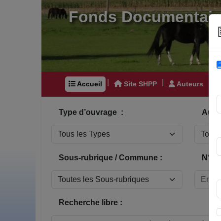
Fonds Documentair
|
|
|
Accueil
Site SHPP
Auteurs
Type d’ouvrage :
Auteu
Sous-rubrique / Commune :
N° In
Recherche libre :