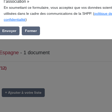
l’association »
En soumettant ce formulaire, vous acceptez que vos données soient
utilisées dans le cadre des communications de la SHPP. (
politique d
confidentialité
)
Envoyer
Fermer
'Espagne
- 1 document
712)
+ Ajouter à votre liste