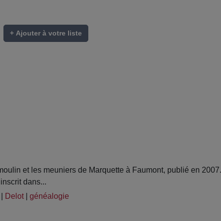
+ Ajouter à votre liste
ulin et les meuniers de Marquette à Faumont, publié en 2007.
nscrit dans...
|
Delot
|
généalogie