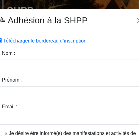
e SHPP
📝 Adhésion à la SHPP
Télécharger le bordereau d’inscription
|
|
|
Editeurs
Rubriques
Sous-Rubriques
Mots-Clefs
Nom :
r :
Rubrique :
Prénom :
dice / Revue :
Classer par :
Email :
« Je désire être informé(e) des manifestations et activités de