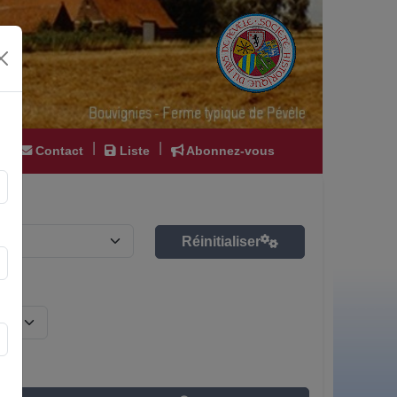
|
|
|
Contact
Liste
Abonnez-vous
Réinitialiser