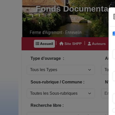
Fonds Documentair
|
|
|
Accueil
Site SHPP
Auteurs
Type d’ouvrage :
Auteu
Sous-rubrique / Commune :
N° In
Recherche libre :