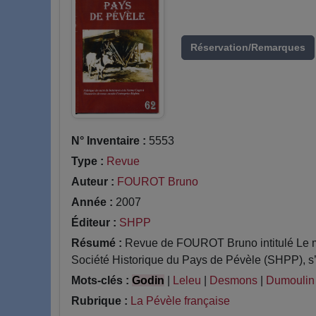
Réservation/Remarques
N° Inventaire :
5553
Type :
Revue
Auteur :
FOUROT Bruno
Année :
2007
Éditeur :
SHPP
Résumé :
Revue de FOUROT Bruno intitulé Le mo
Société Historique du Pays de Pévèle (SHPP), s’i
Mots-clés :
Godin
|
Leleu
|
Desmons
|
Dumoulin
Rubrique :
La Pévèle française