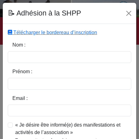
Fonds Documentaire SHPP
📝 Adhésion à la SHPP
Accueil
|
Site SHPP
|
Auteurs
|
Editeurs
|
Rubriques
|
Sous-Rubriques
|
Mots-Clefs
|
Contact
|
Liste
|
Télécharger le bordereau d’inscription
Abonnez-vous
Nom :
Type d’ouvrage :
Prénom :
Auteur :
Email :
Rubrique :
« Je désire être informé(e) des manifestations et
activités de l’association »