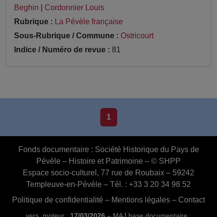
Beghin
|
Cordonnier Louis
Rubrique :
La Pévèle française
Sous-Rubrique / Commune :
Ostricourt
Indice / Numéro de revue :
81
1
Fonds documentaire :
Société Historique du Pays de
Pévèle – Histoire et Patrimoine – © SHPP
Espace socio-culturel, 77 rue de Roubaix – 59242
Templeuve-en-Pévèle – Tél. : +33 3 20 34 98 52
Politique de confidentialité
–
Mentions légales
–
Contact
vers. moteur :
17/03/2026
– MAJ base documentaire :