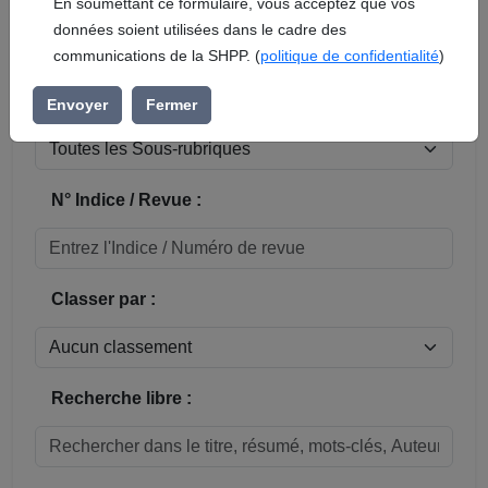
En soumettant ce formulaire, vous acceptez que vos
données soient utilisées dans le cadre des
Réinitialiser
communications de la SHPP. (
politique de confidentialité
)
Sous-rubrique / Commune :
Envoyer
Fermer
N° Indice / Revue :
Classer par :
Recherche libre :