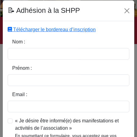
Fonds Documentaire SHPP
📝 Adhésion à la SHPP
Accueil
|
Site SHPP
|
Auteurs
|
Editeurs
|
Rubriques
|
Sous-Rubriques
|
Mots-Clefs
|
Contact
|
Liste
|
Télécharger le bordereau d’inscription
Abonnez-vous
Nom :
Type d’ouvrage :
Prénom :
Auteur :
Email :
Rubrique :
« Je désire être informé(e) des manifestations et
activités de l’association »