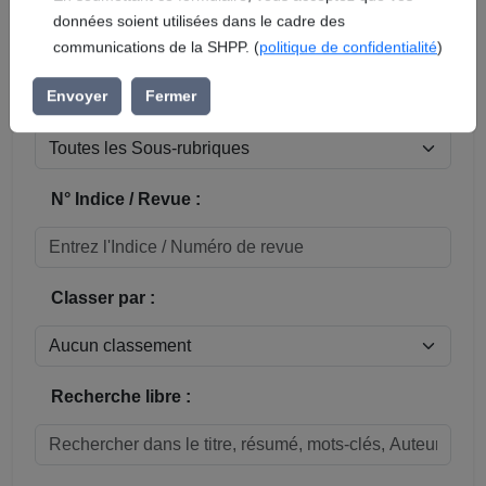
En soumettant ce formulaire, vous acceptez que vos
données soient utilisées dans le cadre des
Réinitialiser
communications de la SHPP. (
politique de confidentialité
)
Sous-rubrique / Commune :
Envoyer
Fermer
N° Indice / Revue :
Classer par :
Recherche libre :