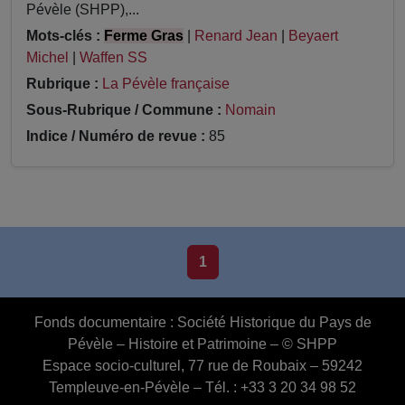
Pévèle (SHPP),...
Mots-clés :
Ferme Gras
|
Renard Jean
|
Beyaert
Michel
|
Waffen SS
Rubrique :
La Pévèle française
Sous-Rubrique / Commune :
Nomain
Indice / Numéro de revue :
85
1
Fonds documentaire :
Société Historique du Pays de
Pévèle – Histoire et Patrimoine – © SHPP
Espace socio-culturel, 77 rue de Roubaix – 59242
Templeuve-en-Pévèle – Tél. : +33 3 20 34 98 52