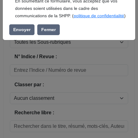
En soumettant ce formulaire, vous acceptez que vos
données soient utilisées dans le cadre des
Réinitialiser
communications de la SHPP. (
politique de confidentialité
)
Sous-rubrique / Commune :
Envoyer
Fermer
N° Indice / Revue :
Classer par :
Recherche libre :