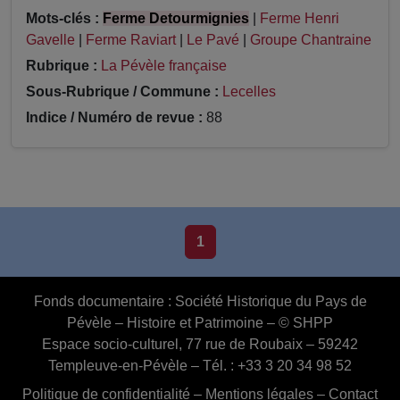
Mots-clés :
Ferme Detourmignies
|
Ferme Henri
Gavelle
|
Ferme Raviart
|
Le Pavé
|
Groupe Chantraine
Rubrique :
La Pévèle française
Sous-Rubrique / Commune :
Lecelles
Indice / Numéro de revue :
88
1
Fonds documentaire :
Société Historique du Pays de
Pévèle – Histoire et Patrimoine – © SHPP
Espace socio-culturel, 77 rue de Roubaix – 59242
Templeuve-en-Pévèle – Tél. : +33 3 20 34 98 52
Politique de confidentialité
–
Mentions légales
–
Contact