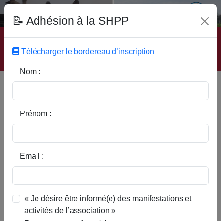
Fonds Documentaire SHPP
📝 Adhésion à la SHPP
Accueil
|
Site SHPP
|
Auteurs
|
Editeurs
|
Rubriques
|
Sous-Rubriques
|
Mots-Clefs
|
Contact
|
Liste
|
Télécharger le bordereau d’inscription
Abonnez-vous
Nom :
Type d’ouvrage :
Prénom :
Auteur :
Email :
Rubrique :
« Je désire être informé(e) des manifestations et
activités de l’association »