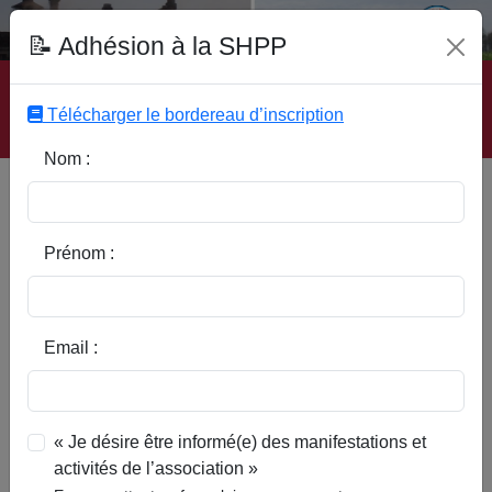
Fonds Documentaire SHPP
📝 Adhésion à la SHPP
Accueil
|
Site SHPP
|
Auteurs
|
Editeurs
|
Rubriques
|
Sous-Rubriques
|
Mots-Clefs
|
Contact
|
Liste
|
Télécharger le bordereau d’inscription
Abonnez-vous
Nom :
Type d’ouvrage :
Prénom :
Auteur :
Email :
Rubrique :
« Je désire être informé(e) des manifestations et
activités de l’association »