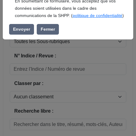
En soumettant ce formulaire, vous acceptez que vos
données soient utilisées dans le cadre des
Réinitialiser
communications de la SHPP. (
politique de confidentialité
)
Sous-rubrique / Commune :
Envoyer
Fermer
N° Indice / Revue :
Classer par :
Recherche libre :