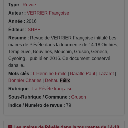
Type :
Revue
Auteur :
VERRIER Françoise
Année :
2016
Éditeur :
SHPP
Résumé :
Revue de VERRIER Françoise intitulé Les
maires de Pévèle dans la tourmente de 14-18 Orchies,
Templeuve, Bouvines, Mouchin, Gruson, Genech,
Cysoing ., publié en 2016. Ce document, conservé
dans le...
Mots-clés :
L'Hermine Emile
|
Baratte Paul
|
Lazaret
|
Bonnier Charles
|
Dehau
Félix
Rubrique :
La Pévèle française
Sous-Rubrique / Commune :
Gruson
Indice / Numéro de revue :
79
Les maires de Pévèle dans la tourmente de 14-18