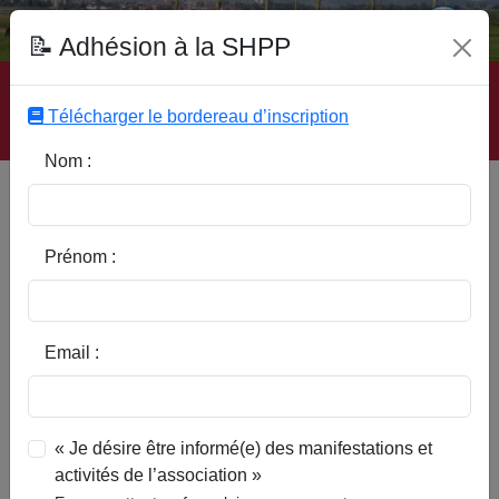
Fonds Documentaire SHPP
📝 Adhésion à la SHPP
Accueil
|
Site SHPP
|
Auteurs
|
Editeurs
|
Rubriques
|
Sous-Rubriques
|
Mots-Clefs
|
Contact
|
Liste
|
Télécharger le bordereau d’inscription
Abonnez-vous
Nom :
Type d’ouvrage :
Prénom :
Auteur :
Email :
Rubrique :
« Je désire être informé(e) des manifestations et
activités de l’association »