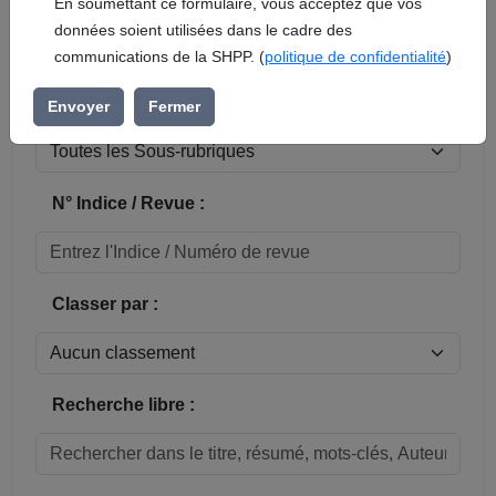
En soumettant ce formulaire, vous acceptez que vos
données soient utilisées dans le cadre des
Réinitialiser
communications de la SHPP. (
politique de confidentialité
)
Sous-rubrique / Commune :
Envoyer
Fermer
N° Indice / Revue :
Classer par :
Recherche libre :