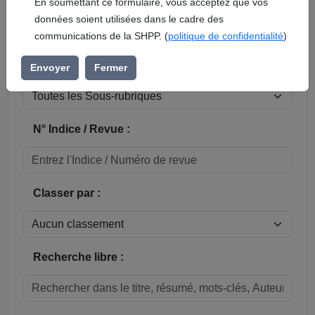
En soumettant ce formulaire, vous acceptez que vos
données soient utilisées dans le cadre des
Réinitialiser
communications de la SHPP. (
politique de confidentialité
)
Sous-rubrique / Commune :
Envoyer
Fermer
N° Indice / Revue :
Classer par :
Recherche libre :