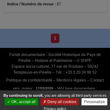
Indice / Numéro de revue :
87
1
Fonds documentaire :
Société Historique du Pays de
Pévèle – Histoire et Patrimoine – © SHPP
Espace socio-culturel, 77 rue de Roubaix – 59242
Templeuve-en-Pévèle – Tél. : +33 3 20 34 98 52
Politique de confidentialité
–
Mentions légales
–
Contact
vers. moteur :
17/03/2026
– MAJ base documentaire :
03/07/2026 16:46:24
By continuing to scroll,
you are allowing all third-party services
Conception et réalisation :
Web20MIP.fr
OK, accept all
Deny all cookies
Personalize
Privacy policy