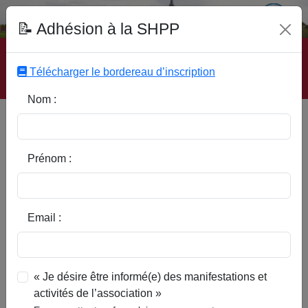
Fonds Documentaire SHPP
📝 Adhésion à la SHPP
Accueil
|
Site SHPP
|
Auteurs
|
Editeurs
|
Rubriques
|
Sous-Rubriques
|
Mots-Clefs
|
Contact
|
Liste
|
Télécharger le bordereau d’inscription
Abonnez-vous
Nom :
Type d’ouvrage :
Prénom :
Auteur :
Email :
Rubrique :
« Je désire être informé(e) des manifestations et
activités de l’association »