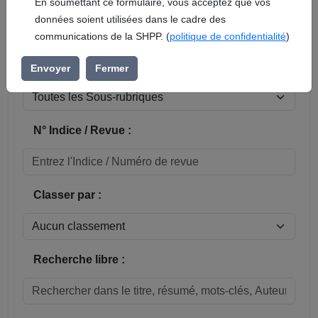
En soumettant ce formulaire, vous acceptez que vos
données soient utilisées dans le cadre des
Réinitialiser
communications de la SHPP. (
politique de confidentialité
)
Sous-rubrique / Commune :
Envoyer
Fermer
N° Indice / Revue :
Classer par :
Recherche libre :