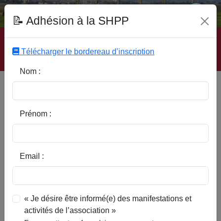
Fonds Documentaire SHPP
📝 Adhésion à la SHPP
Accueil
|
Site SHPP
|
Auteurs
|
Editeurs
|
Rubriques
|
Sous-Rubriques
|
Mots-Clefs
|
Contact
|
Liste
|
Télécharger le bordereau d’inscription
Abonnez-vous
Nom :
Type d’ouvrage :
Prénom :
Auteur :
Email :
Rubrique :
« Je désire être informé(e) des manifestations et
activités de l’association »