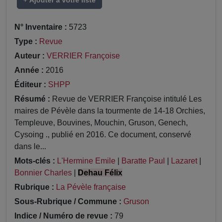
+ Ajouter à votre liste
N° Inventaire :
5723
Type :
Revue
Auteur :
VERRIER Françoise
Année :
2016
Éditeur :
SHPP
Résumé :
Revue de VERRIER Françoise intitulé Les
maires de Pévèle dans la tourmente de 14-18 Orchies,
Templeuve, Bouvines, Mouchin, Gruson, Genech,
Cysoing ., publié en 2016. Ce document, conservé
dans le...
Mots-clés :
L'Hermine Emile
|
Baratte Paul
|
Lazaret
|
Bonnier Charles
|
Dehau Félix
Rubrique :
La Pévèle française
Sous-Rubrique / Commune :
Gruson
Indice / Numéro de revue :
79