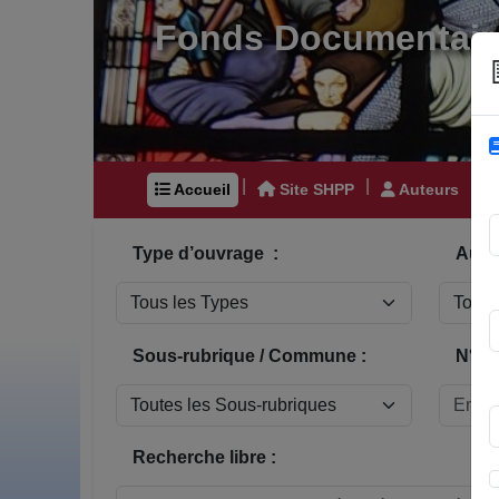
Fonds Documentair
|
|
|
Accueil
Site SHPP
Auteurs
Type d’ouvrage :
Auteu
Sous-rubrique / Commune :
N° In
Recherche libre :