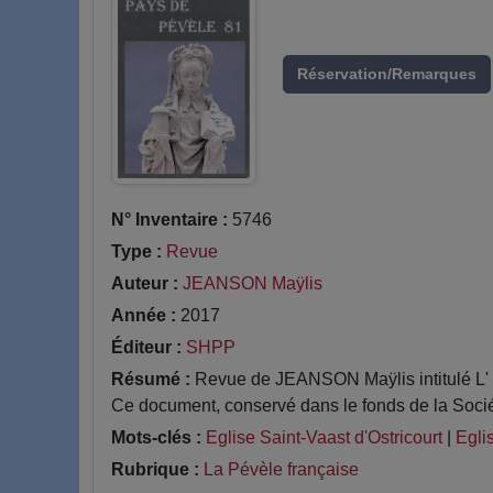
Réservation/Remarques
N° Inventaire :
5746
Type :
Revue
Auteur :
JEANSON Maÿlis
Année :
2017
Éditeur :
SHPP
Résumé :
Revue de JEANSON Maÿlis intitulé L' o
Ce document, conservé dans le fonds de la Socié
Mots-clés :
Eglise Saint-Vaast d'Ostricourt
|
Egli
Rubrique :
La Pévèle française