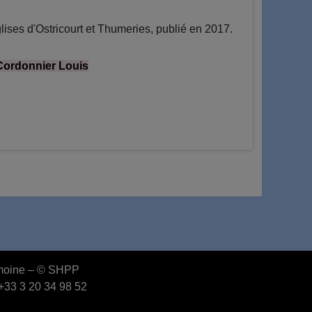
ses d'Ostricourt et Thumeries, publié en 2017.
Cordonnier Louis
rimoine – © SHPP
 +33 3 20 34 98 52