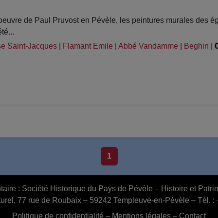
uvre de Paul Pruvost en Pévèle, les peintures murales des égli
té...
se Saint-Jacques
|
Flamant Emile
|
Abbé Vandamme
|
Beghin
|
1
aire :
Société Historique du Pays de Pévèle – Histoire et Pat
urel, 77 rue de Roubaix – 59242 Templeuve-en-Pévèle – Tél. :
Politique de confidentialité
–
Mentions légales
–
Contact