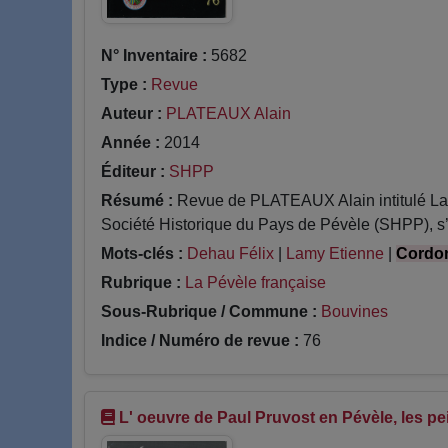
N° Inventaire :
5682
Type :
Revue
Auteur :
PLATEAUX Alain
Année :
2014
Éditeur :
SHPP
Résumé :
Revue de PLATEAUX Alain intitulé La g
Société Historique du Pays de Pévèle (SHPP), s’in
Mots-clés :
Dehau Félix
|
Lamy Etienne
|
Cordon
Rubrique :
La Pévèle française
Sous-Rubrique / Commune :
Bouvines
Indice / Numéro de revue :
76
L' oeuvre de Paul Pruvost en Pévèle, les pe