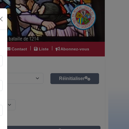
|
|
|
Contact
Liste
Abonnez-vous
Réinitialiser