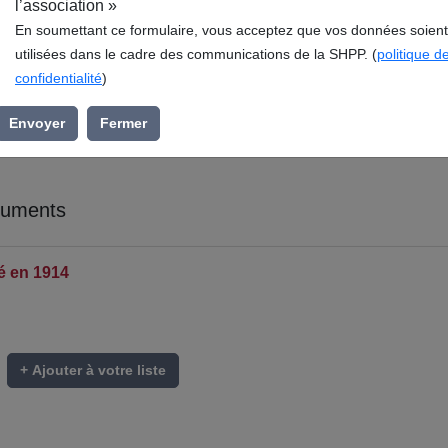
l’association »
En soumettant ce formulaire, vous acceptez que vos données soient
utilisées dans le cadre des communications de la SHPP. (
politique d
confidentialité
)
Envoyer
Fermer
cuments
é en 1914
+ Ajouter à votre liste