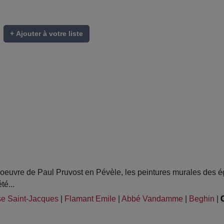
+ Ajouter à votre liste
euvre de Paul Pruvost en Pévèle, les peintures murales des égl
té...
se Saint-Jacques
|
Flamant Emile
|
Abbé Vandamme
|
Beghin
|