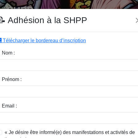
e SHPP
📝 Adhésion à la SHPP
Télécharger le bordereau d’inscription
|
|
|
Editeurs
Rubriques
Sous-Rubriques
Mots-Clefs
Nom :
r :
Rubrique :
Prénom :
dice / Revue :
Classer par :
Email :
« Je désire être informé(e) des manifestations et activités de