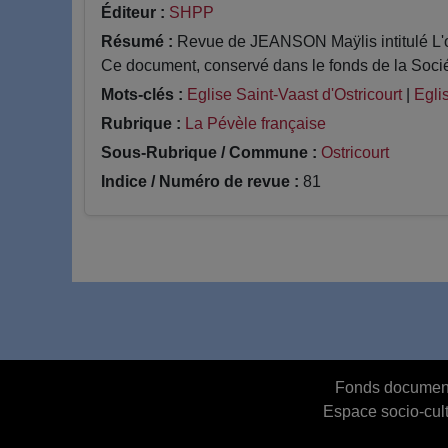
Éditeur :
SHPP
Résumé :
Revue de JEANSON Maÿlis intitulé L'oe
Ce document, conservé dans le fonds de la Socié
Mots-clés :
Eglise Saint-Vaast d'Ostricourt
|
Egli
Rubrique :
La Pévèle française
Sous-Rubrique / Commune :
Ostricourt
Indice / Numéro de revue :
81
Fonds document
Espace socio-cult