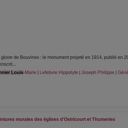
loire de Bouvines : le monument projeté en 1914, publié en 2
scrit...
nier Louis
-Marie
|
Lefebvre Hippolyte
|
Joseph Philippe
|
Géné
intures murales des églises d'Ostricourt et Thumeries