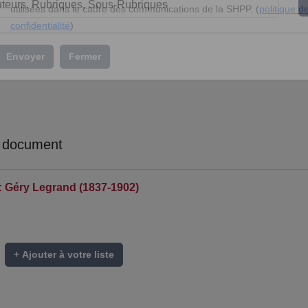
l’association »
En soumettant ce formulaire, vous acceptez que vos données soient
utilisées dans le cadre des communications de la SHPP. (
politique d
confidentialité
)
Envoyer
Fermer
 document
 : Géry Legrand (1837-1902)
+ Ajouter à votre liste