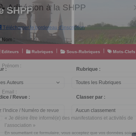
e SHPP
📝 Adhésion à la SHPP
Télécharger le bordereau d’inscription
|
|
|
Editeurs
Rubriques
Sous-Rubriques
Mots-Clefs
Nom :
r :
Rubrique :
Prénom :
dice / Revue :
Classer par :
Email :
« Je désire être informé(e) des manifestations et activités de