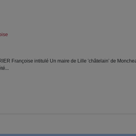
ise
Françoise intitulé Un maire de Lille 'châtelain' de Monchea
té...
d