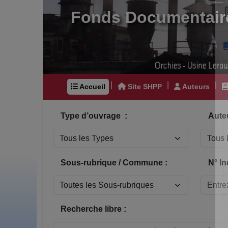
Fonds Documentair
|
|
|
Accueil
Site SHPP
Auteurs
Type d’ouvrage :
Auteu
Sous-rubrique / Commune :
N° In
Recherche libre :